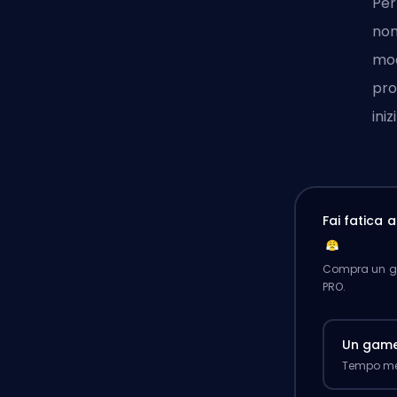
Per
non
mod
pro
ini
Fai fatica 
Compra un ga
PRO.
Un gam
Tempo med