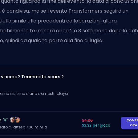
 quanto riguarda la fine dell'evento, la data di conclusion
 è condivisa, ma se l'evento Transformers seguirà un
ello simile alle precedenti collaborazioni, allora
babilmente terminerà circa 2 o 3 settimane dopo la data
zio, quindi da qualche parte alla fine di luglio.
a vincere? Teammate scarsi?
me insieme a uno dei nostri player
e
$4.00
COMP
$3.32 per gioco
ORA
io di attesa <30 minuti