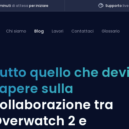
minuti
di attesa
per iniziare
Supporto
live
Chi siamo
Blog
Lavori
Contattaci
Glossario
of Legends
utto quello che dev
t
apere sulla
ollaborazione tra
verwatch 2 e