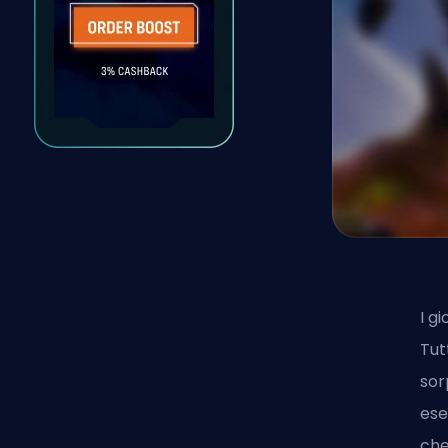
I g
Tut
sor
ese
che