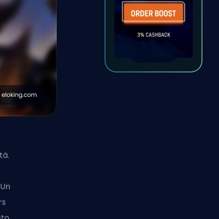
tà.
 Un
rs
to.