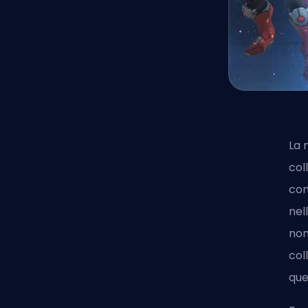
La 
col
con
nel
nom
col
que