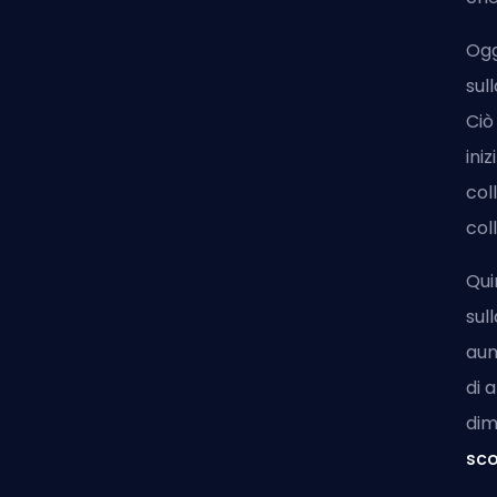
Ogg
sul
Ciò
ini
col
col
Qui
sul
aum
di
a
dim
sco