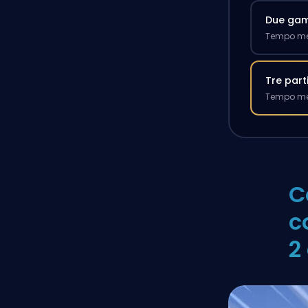
Due ga
Tempo med
Tre part
Tempo med
C
c
2