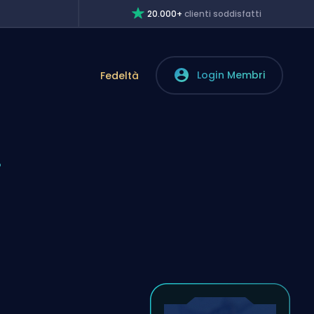
20.000+
clienti soddisfatti
Login Membri
Fedeltà
i