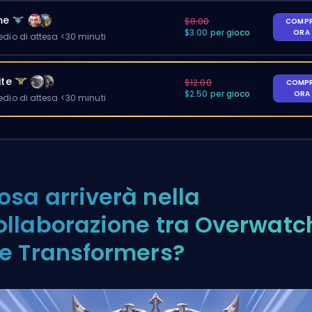
me
$8.00
COMP
$3.00 per gioco
ORA
io di attesa <30 minuti
ite
$12.00
COMP
$2.50 per gioco
ORA
io di attesa <30 minuti
osa arriverà nella
ollaborazione tra Overwatc
 e Transformers?