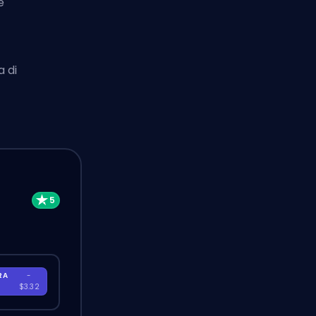
e
 di
RA
-
$3.32