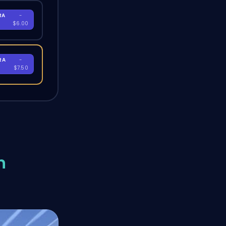
RA
-
$6.00
RA
-
$7.50
h