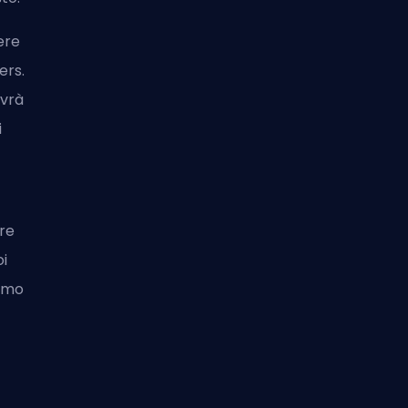
ere
ers.
avrà
i
ere
i
iamo