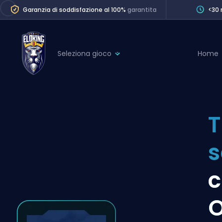
Garanzia di soddisfazione al 100%
garantita
<30 
Seleziona gioco
Home
League of Legends
League 
Marvel Rivals
SERVICES
Valorant
T
Division Boos
Dota 2
Placements
s
Counter-Strike
Wins
Overwatch 2
c
Coaching
Rocket League
O
Path of Exile 2
Teammate