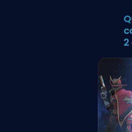
Q
c
2