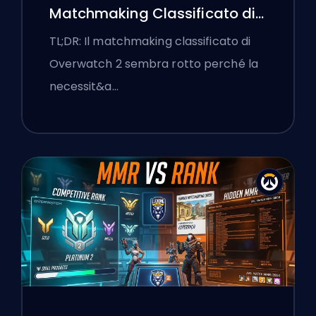
Matchmaking Classificato di
Overwatch 2 e le Lobby a
TL;DR: Il matchmaking classificato di
Senso Unico
Overwatch 2 sembra rotto perché la
necessit&a…