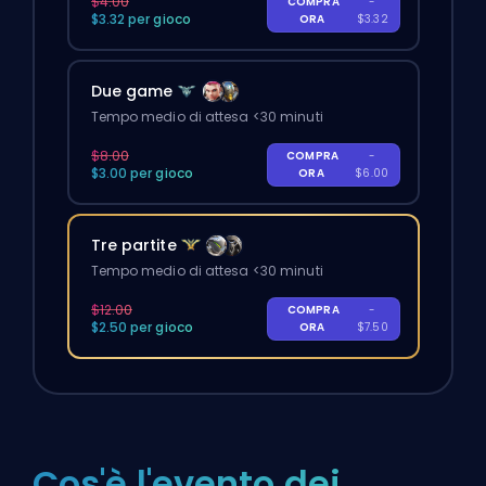
$4.00
COMPRA
-
$3.32 per gioco
ORA
$3.32
Due game
Tempo medio di attesa <30 minuti
$8.00
COMPRA
-
$3.00 per gioco
ORA
$6.00
Tre partite
Tempo medio di attesa <30 minuti
$12.00
COMPRA
-
$2.50 per gioco
ORA
$7.50
Cos'è l'evento dei