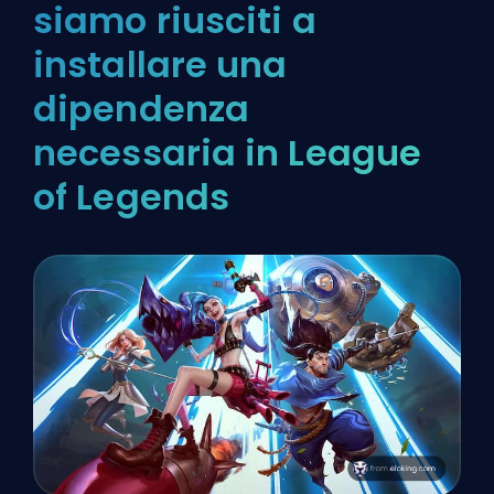
siamo riusciti a
installare una
dipendenza
necessaria in League
of Legends