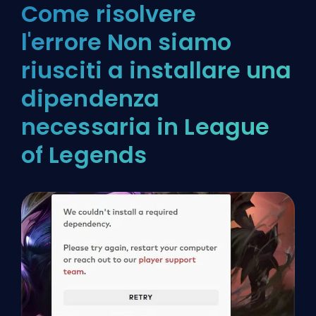
Come risolvere
l'errore Non siamo
riusciti a installare una
dipendenza
necessaria in League
of Legends