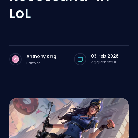
LoL
03 Feb 2026
Anthony King
A
Aggiornato il
Partner