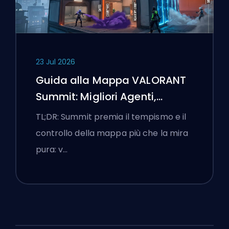
23 Jul 2026
Guida alla Mappa VALORANT
Summit: Migliori Agenti,
Chiamate e Fumogeni
TL;DR: Summit premia il tempismo e il
controllo della mappa più che la mira
pura: v…