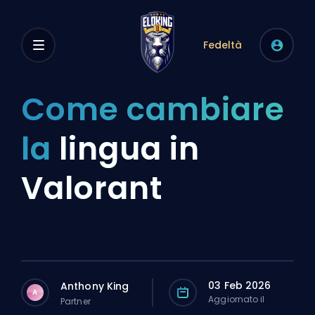
Fedeltà
Come cambiare
la
lingua in
Valorant
03 Feb 2026
Anthony King
A
Aggiornato il
Partner