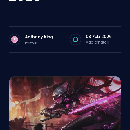
03 Feb 2026
Anthony King
A
Aggiornato il
Partner