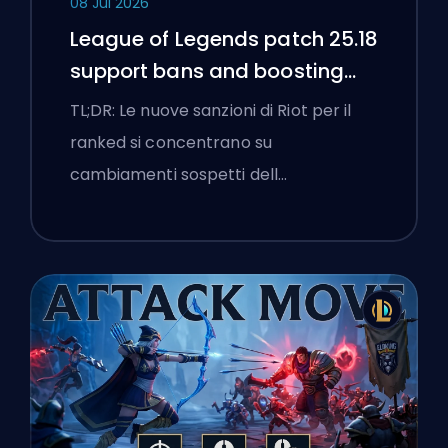
08 Jul 2026
League of Legends patch 25.18
support bans and boosting
flags
TL;DR: Le nuove sanzioni di Riot per il
ranked si concentrano su
cambiamenti sospetti dell…