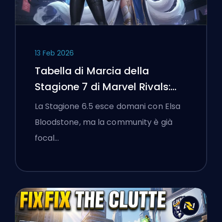
13 Feb 2026
Tabella di Marcia della
Stagione 7 di Marvel Rivals:
Black Cat, White Fox e l'Evento
La Stagione 6.5 esce domani con Elsa
Monsters Take Manhattan
Bloodstone, ma la community è già
focal…