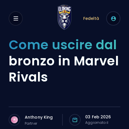
Fedeltà
Come uscire dal
bronzo in Marvel
Rivals
03 Feb 2026
Anthony King
A
Aggiornato il
Partner