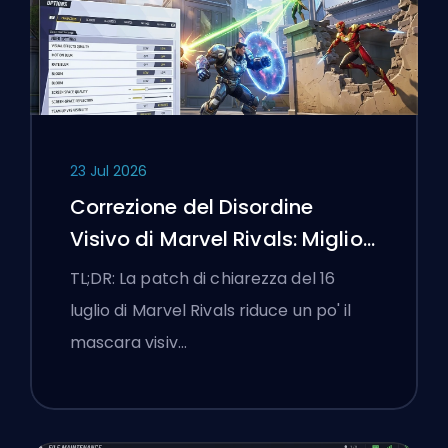
23 Jul 2026
Correzione del Disordine
Visivo di Marvel Rivals: Migliori
Impostazioni Competitive
TL;DR: La patch di chiarezza del 16
Dopo la Patch del 16 Luglio
luglio di Marvel Rivals riduce un po' il
mascara visiv…