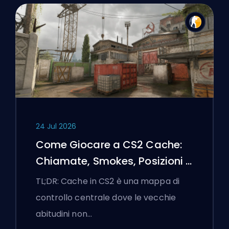
24 Jul 2026
Come Giocare a CS2 Cache:
Chiamate, Smokes, Posizioni e
Suggerimenti Premier
TL;DR: Cache in CS2 è una mappa di
controllo centrale dove le vecchie
abitudini non…