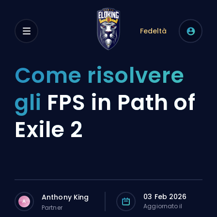
Fedeltà
Come risolvere
gli
FPS in Path of
Exile 2
03 Feb 2026
Anthony King
A
Aggiornato il
Partner