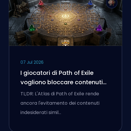
07 Jul 2026
I giocatori di Path of Exile
vogliono bloccare contenuti
cattivi e l'interfaccia continua
TL;DR: L'Atlas di Path of Exile rende
a ostacolarli
ancora l'evitamento dei contenuti
indesiderati simil…