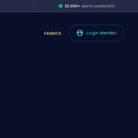
20.000+
clienti soddisfatti
Login Membri
Fedeltà