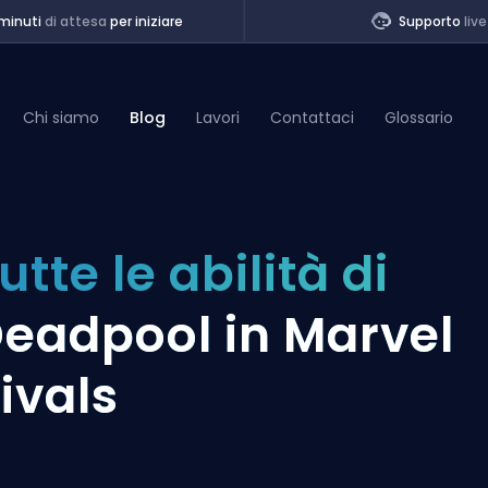
minuti
di attesa
per iniziare
Supporto
live
Chi siamo
Blog
Lavori
Contattaci
Glossario
of Legends
utte le abilità di
t
eadpool in Marvel
ivals