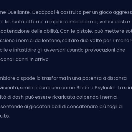
e Duellante, Deadpool è costruito per un gioco aggress
suo kit ruota attorno a rapidi cambi di arma, veloci dash e
catenazione delle abilità. Con le pistole, può mettere so
ssione i nemici da lontano, saltare due volte per rimane
ile e infastidire gli avversari usando provocazioni che
ucono i danni in arrivo.
biare a spade lo trasforma in una potenza a distanza
vicinata, simile a qualcuno come Blade o Psylocke. La su
lità di dash può essere ricaricata colpendo i nemici,
sentendo ai giocatori abili di concatenare più tagli di
uito.