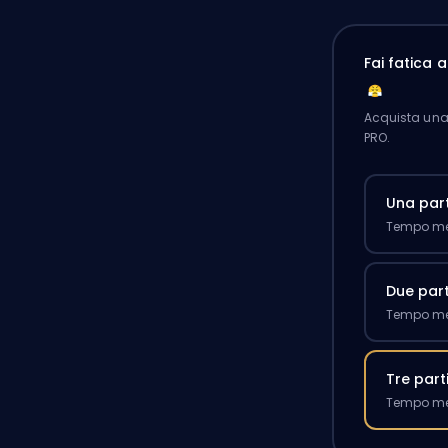
Fai fatica 
Acquista una 
PRO.
Una part
Tempo med
Due part
Tempo med
Tre part
Tempo med