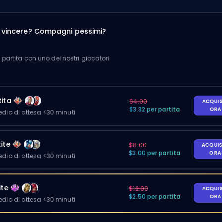
a vincere? Compagni pessimi?
partita con uno dei nostri giocatori
ita
$4.00
ACQUI
$3.32 per partita
OR
io di attesa <30 minuti
ite
$8.00
ACQUI
$3.00 per partita
OR
io di attesa <30 minuti
ite
$12.00
ACQUI
$2.50 per partita
OR
io di attesa <30 minuti