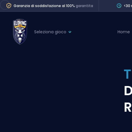
Garanzia di soddisfazione al 100%
garantita
<30 
Seleziona gioco
Home
League of Legends
League 
Marvel Rivals
SERVICES
Valorant
T
Division Boos
Dota 2
Placements
D
Counter-Strike
Wins
Overwatch 2
R
Coaching
Rocket League
Path of Exile 2
Teammate