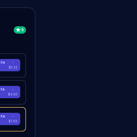
STA
-
A
$3.32
STA
-
A
$6.00
STA
-
A
$7.50