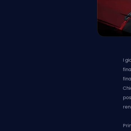
I g
fin
fin
Chi
pos
ren
Pri