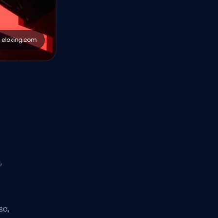
,
so,