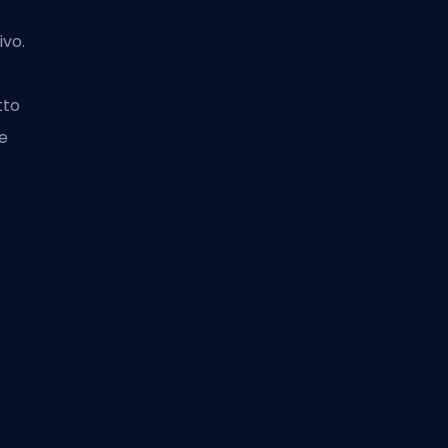
ivo.
tto
re
a