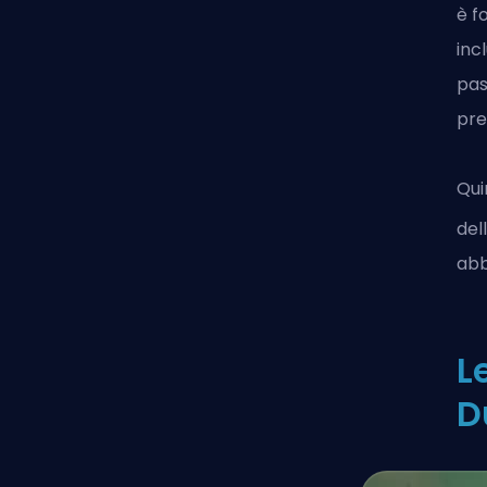
è f
inc
pas
pre
Qui
del
abb
L
D