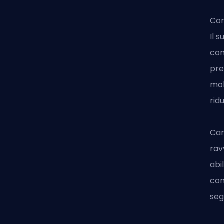
Com
Il 
con
pre
mob
rid
Cam
rav
abi
con
seg