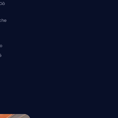
Ciò
che
ro
é