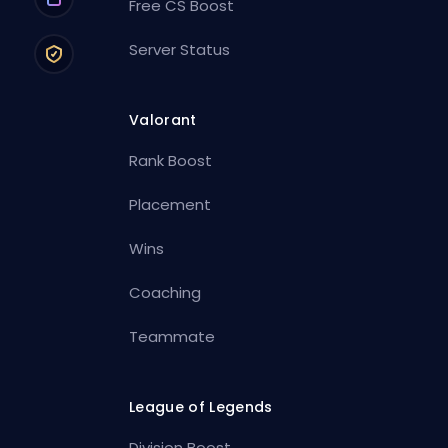
Free CS Boost
Server Status
Valorant
Rank Boost
Placement
Wins
Coaching
Teammate
League of Legends
Division Boost