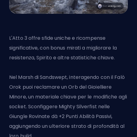
L'Atto 3 offre sfide uniche e ricompense
significative, con bonus mirati a migliorare la
resistenza, Spirito e altre statistiche chiave.
Nel Marsh di Sandswept, interagendo con il Falò
Orok puoi reclamare un Orb del Gioielliere
Minore, un materiale chiave per le modifiche agli
socket. Sconfiggere Mighty Silverfist nelle
Giungle Rovinate dà +2 Punti Abilità Passivi,
aggiungendo un ulteriore strato di profondità al
loro build.