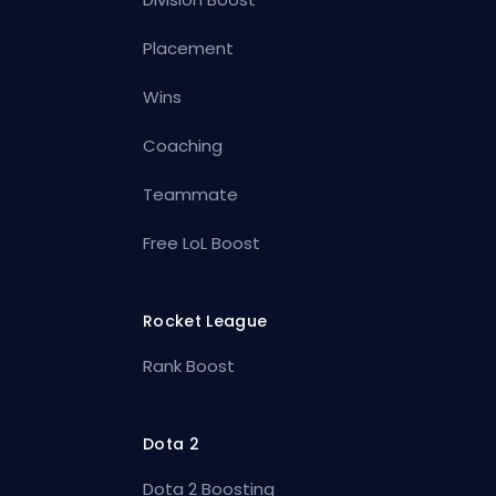
Placement
Wins
Coaching
Teammate
Free LoL Boost
Rocket League
Rank Boost
Dota 2
Dota 2 Boosting