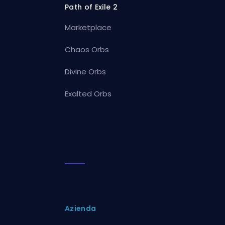
Path of Exile 2
Marketplace
Chaos Orbs
Divine Orbs
Exalted Orbs
Azienda