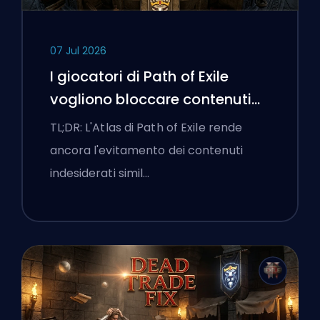
07 Jul 2026
I giocatori di Path of Exile
vogliono bloccare contenuti
cattivi e l'interfaccia continua
TL;DR: L'Atlas di Path of Exile rende
a ostacolarli
ancora l'evitamento dei contenuti
indesiderati simil…