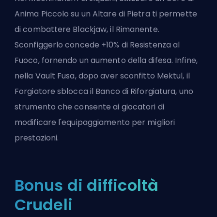
Anima Piccolo su un Altare di Pietra ti permette
di combattere Blackjaw, il Rimanente.
Sconfiggerlo concede +10% di Resistenza al
Fuoco, fornendo un aumento della difesa. Infine,
nella Vault Fusa, dopo aver sconfitto Mektul, il
Forgiatore sblocca il Banco di Riforgiatura, uno
strumento che consente ai giocatori di
modificare l'equipaggiamento per migliori
prestazioni.
Bonus di difficoltà
Crudeli