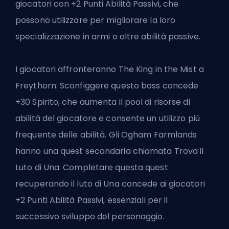
giocatori con +2 Punti Abilità Passivi, che
possono utilizzare per migliorare la loro
specializzazione in armi o altre abilità passive.
I giocatori affronteranno The King in the Mist a
Freythorn. Sconfiggere questo boss concede
+30 Spirito, che aumenta il pool di risorse di
abilità del giocatore e consente un utilizzo più
frequente delle abilità. Gli Ogham Farmlands
hanno una quest secondaria chiamata Trova il
Luto di Una. Completare questa quest
recuperando il luto di Una concede ai giocatori
+2 Punti Abilità Passivi, essenziali per il
successivo sviluppo del personaggio.