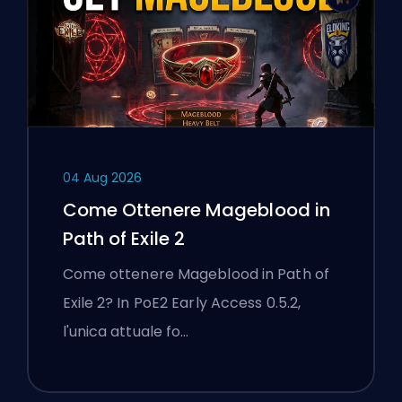
04 Aug 2026
Come Ottenere Mageblood in
Path of Exile 2
Come ottenere Mageblood in Path of
Exile 2? In PoE2 Early Access 0.5.2,
l'unica attuale fo…