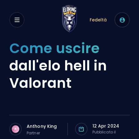
Fedeltà
Come uscire
dall'elo hell in
Valorant
12 Apr 2024
Anthony King
A
Pubblicato il
Partner