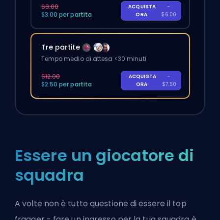
$8.00
ACQUISTA
-
$3.00 per partita
ORA
$6.00
Tre partite
Tempo medio di attesa <30 minuti
$12.00
ACQUISTA
-
$2.50 per partita
ORA
$7.50
Essere un giocatore di
squadra
A volte non è tutto questione di essere il top
fragger - fare un ingresso per la tua squadra è