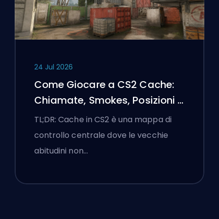
24 Jul 2026
Come Giocare a CS2 Cache:
Chiamate, Smokes, Posizioni e
Suggerimenti Premier
TL;DR: Cache in CS2 è una mappa di
controllo centrale dove le vecchie
abitudini non…