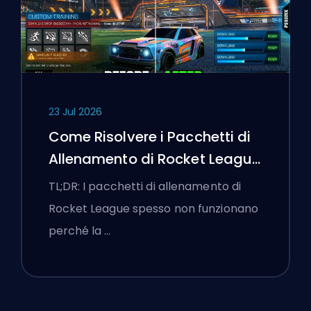
23 Jul 2026
Come Risolvere i Pacchetti di
Allenamento di Rocket League
che Non Funzionano
TL;DR: I pacchetti di allenamento di
Rocket League spesso non funzionano
perché la …