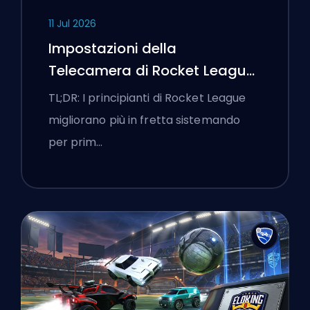
11 Jul 2026
Impostazioni della
Telecamera di Rocket League
e Prima Routine di
TL;DR: I principianti di Rocket League
Allenamento
migliorano più in fretta sistemando
per prim…