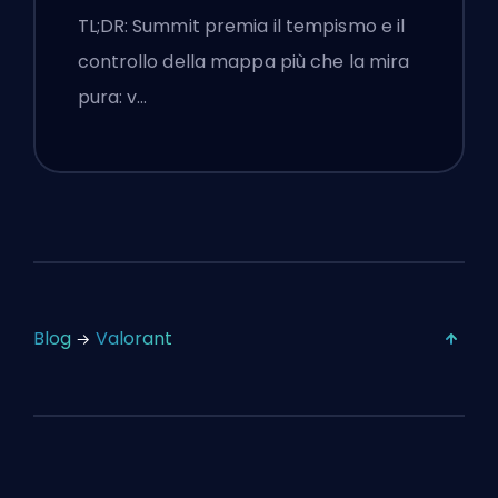
Chiamate e Fumogeni
TL;DR: Summit premia il tempismo e il
controllo della mappa più che la mira
pura: v…
Blog
Valorant