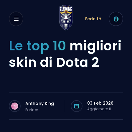
Fedeltà
Le top 10
migliori
skin di Dota 2
03 Feb 2026
Anthony King
A
Aggiornato il
Partner