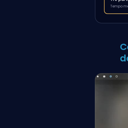
Tempo med
C
d