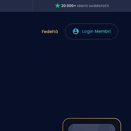
20.000+
clienti soddisfatti
Login Membri
Fedeltà