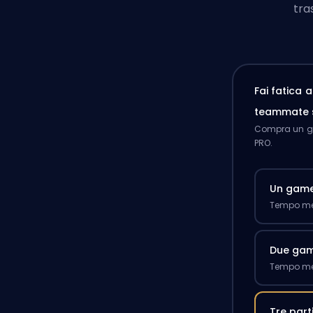
tra
Fai fatica 
teammate 
Compra un ga
PRO.
Un gam
Tempo med
Due ga
Tempo med
Tre part