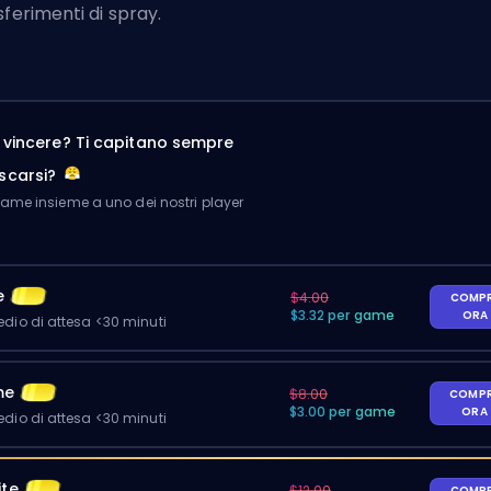
sferimenti di spray.
a vincere? Ti capitano sempre
scarsi?
me insieme a uno dei nostri player
e
$4.00
COMP
$3.32 per game
ORA
io di attesa <30 minuti
me
$8.00
COMP
$3.00 per game
ORA
io di attesa <30 minuti
ite
$12.00
COMP