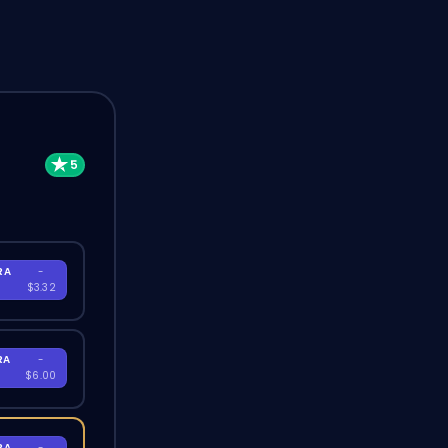
RA
-
$3.32
RA
-
$6.00
RA
-