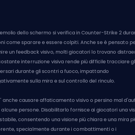
tremolio dello schermo si verifica in Counter-Strike 2 dur
oni come sparare e essere colpiti. Anche se è pensato p
nire un feedback visivo, molti giocatori lo trovano distrae
costante interruzione visiva rende più difficile tracciare gl
ersari durante gli scontri a fuoco, impattando
ativamente sulla mira e sul controllo del rinculo.
' anche causare affaticamento visivo o persino mal d'au
 alcune persone. Disabilitarlo fornisce ai giocatori una vi
 stabile, consentendo una visione più chiara e una mira pi
rente, specialmente durante i combattimenti o i