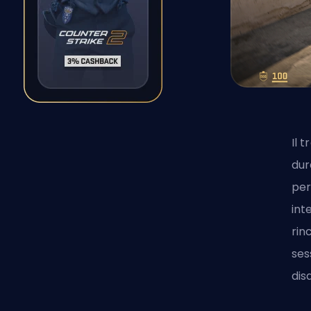
Il 
dur
per
int
rin
ses
dis