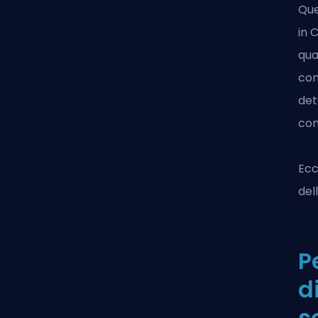
Que
in 
qua
com
det
com
Ecc
del
P
d
s