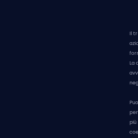
Il 
azi
for
La 
avv
neg
Puo
per
più
coe