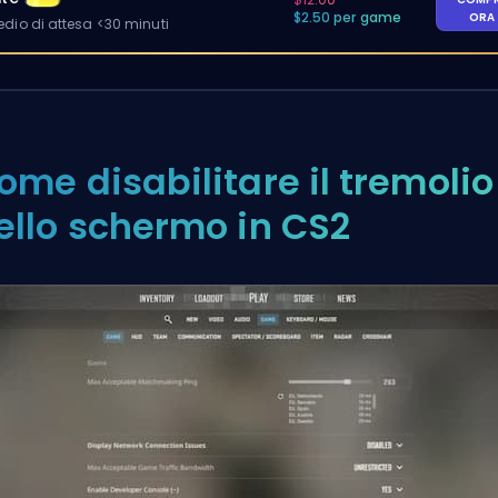
$2.50 per game
ORA
io di attesa <30 minuti
ome disabilitare il tremolio
ello schermo in CS2