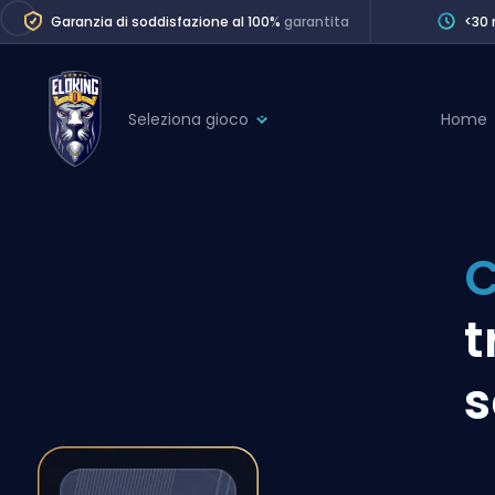
Garanzia di soddisfazione al 100%
garantita
<30 
Seleziona gioco
Home
League of Legends
League 
Marvel Rivals
SERVICES
Valorant
C
Division Boos
Dota 2
Placements
t
Counter-Strike
Wins
Overwatch 2
s
Coaching
Rocket League
Path of Exile 2
Teammate