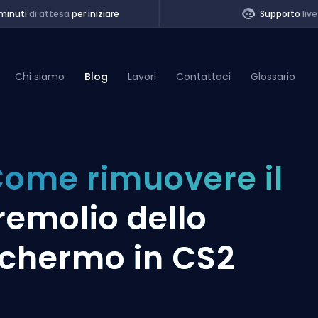
minuti
di attesa
per iniziare
Supporto
live
Chi siamo
Blog
Lavori
Contattaci
Glossario
of Legends
ome rimuovere il
t
remolio dello
chermo in CS2