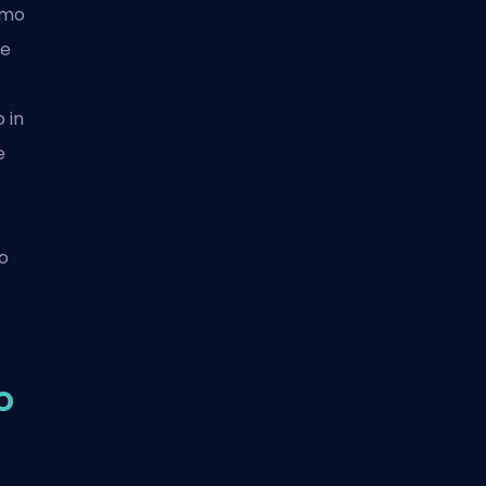
rmo
 e
 in
e
o
o