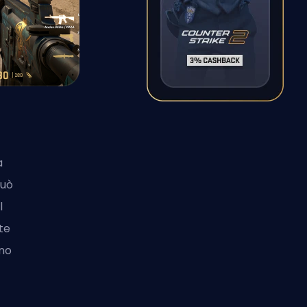
a
può
l
te
ono