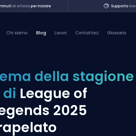
minuti
di attesa
per iniziare
Supporto
live
Chi siamo
Blog
Lavori
Contattaci
Glossario
of Legends
ema della stagione
t
 di
League of
egends 2025
rapelato