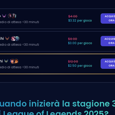
o
$4.00
ACQUI
$3.32 per gioco
OR
io di attesa <30 minuti
hi
$8.00
ACQUI
$3.00 per gioco
OR
io di attesa <30 minuti
hi
$12.00
ACQUI
$2.50 per gioco
OR
io di attesa <30 minuti
uando inizierà la stagione 
i League of Legends 2025?