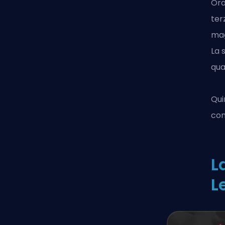
Ora
ter
mag
La 
qua
Qui
con
L
L