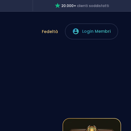
20.000+
clienti soddisfatti
Login Membri
Fedeltà