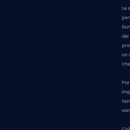
Le 
per
bun
dei
pro
un 
che
Par
imp
tem
san
Col