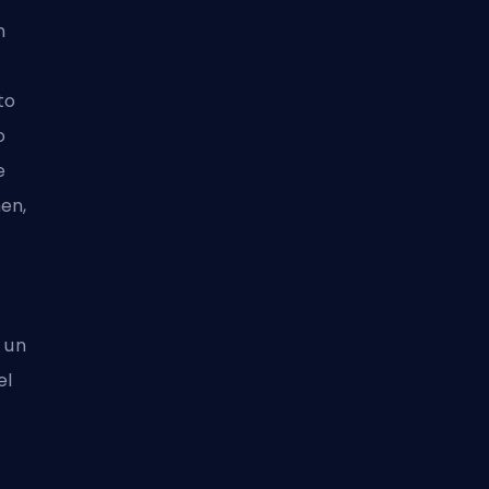
n
to
o
e
en,
o un
el