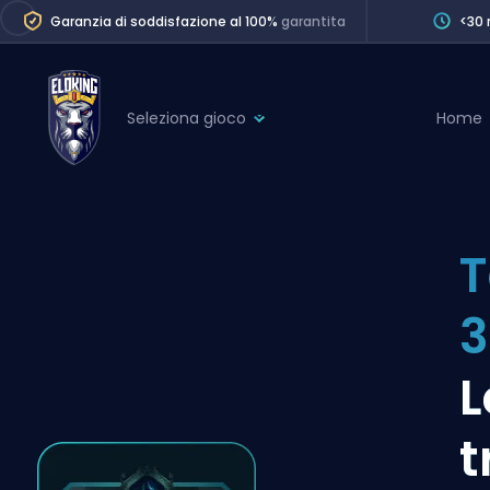
Garanzia di soddisfazione al 100%
garantita
<30 
Seleziona gioco
Home
League of Legends
League 
Marvel Rivals
SERVICES
Valorant
T
Division Boos
Dota 2
Placements
3
Counter-Strike
Wins
Overwatch 2
L
Coaching
Rocket League
t
Path of Exile 2
Teammate