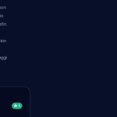
non
la
iri.
skin
aggi