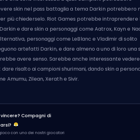
evere skin nel pass battaglia a tema Darkin potrebbero 
er più chiederselo.
Riot Games
potrebbe intraprendere 
 Darkin e dare skin a personaggi come Aatrox, Kayn e Naaf
alternativa, personaggi come LeBlanc e Vladimir di solito
eguono artefatti Darkin, e dare almeno a uno di loro una 
rebbe avere senso. Sarebbe anche interessante vedere
t dare risalto ai campioni shurimani, dando skin a person
e Amumu, Zilean, Xerath e Sivir.
a vincere? Compagni di
arsi?
ioco con uno dei nostri giocatori