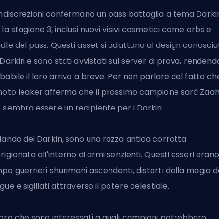
indiscrezioni confermano un pass battaglia a tema Darki
 la stagione 3, inclusi nuovi visivi cosmetici come orbs e
dle del pass. Questi asset si adattano al design conosciu
 Darkin e sono stati avvistati sul server di prova, rendend
babile il loro arrivo a breve. Per non parlare del fatto ch
noto leaker afferma che il prossimo campione sarà Zaah
 sembra essere un recipiente per i Darkin.
lando dei Darkin, sono una razza antica corrotta
rigionata all'interno di armi senzienti. Questi esseri eran
po guerrieri shurimani ascendenti, distorti dalla magia d
gue e sigillati attraverso il potere celestiale.
oro che sono interessati a quali campioni potrebbero