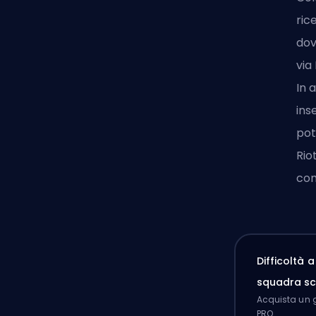
ric
dov
via
In 
ins
pot
Rio
com
Difficoltà 
squadra sc
Acquista un g
PRO.