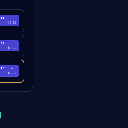
STA
-
A
$3.32
STA
-
A
$6.00
STA
-
A
$7.50
3