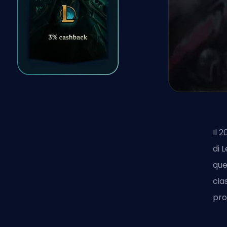
Il 
di 
que
cia
pro