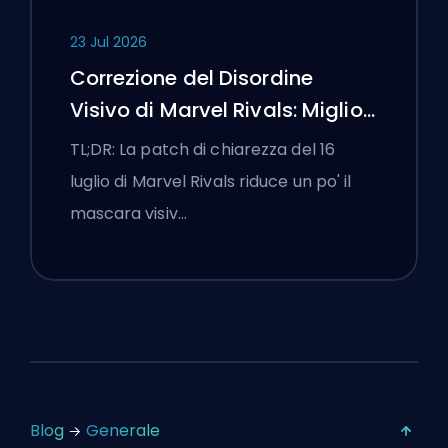
23 Jul 2026
Correzione del Disordine
Visivo di Marvel Rivals: Migliori
Impostazioni Competitive
TL;DR: La patch di chiarezza del 16
Dopo la Patch del 16 Luglio
luglio di Marvel Rivals riduce un po' il
mascara visiv…
Blog
Generale