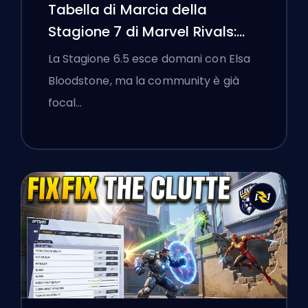
Tabella di Marcia della
Stagione 7 di Marvel Rivals:
Black Cat, White Fox e l'Evento
La Stagione 6.5 esce domani con Elsa
Monsters Take Manhattan
Bloodstone, ma la community è già
focal…