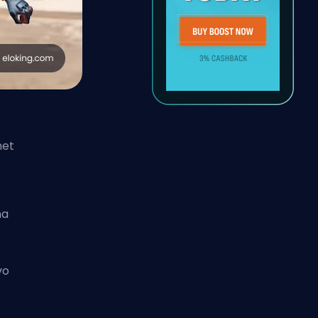
net
na
vo