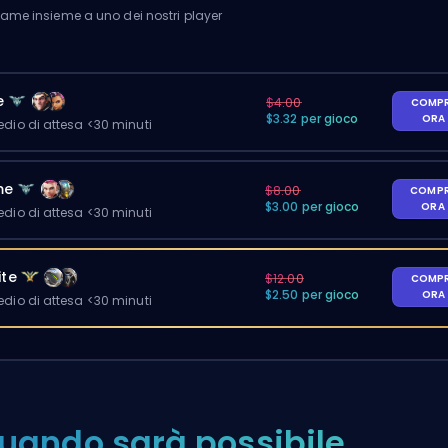
me insieme a uno dei nostri player
e
$4.00
COMP
$3.32 per gioco
ORA
io di attesa <30 minuti
me
$8.00
COMP
$3.00 per gioco
ORA
io di attesa <30 minuti
ite
$12.00
COMP
$2.50 per gioco
ORA
io di attesa <30 minuti
uando sarà possibile