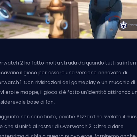
rwatch 2 ha fatto molta strada da quando tutti su inter
ticavano il gioco per essere una versione rinnovata di
rwatch 1. Con rivisitazioni del gameplay e un mucchio di
vi
eroi
e mappe, il gioco si è fatto un'identità attirando u
siderevole base di fan.
aggiunte non sono finite, poiché
Blizzard
ha svelato il nuo
e che si unirà al roster di Overwatch 2. Oltre a dare
anteprima di chi sia questo nuovo eroe, forniremo anche