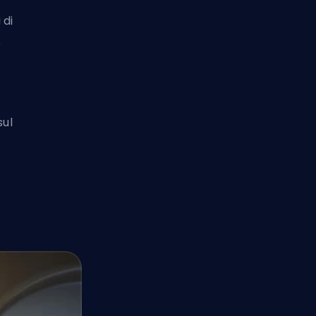
 di
e
sul