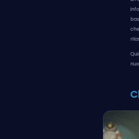
inf
bas
che
rila
Qui
nuo
C