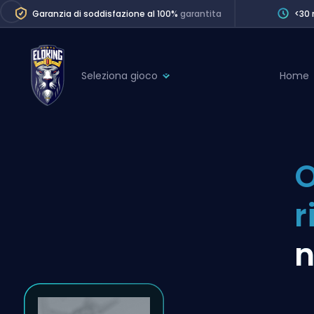
Garanzia di soddisfazione al 100%
garantita
<30 
Seleziona gioco
Home
League of Legends
League 
Marvel Rivals
SERVICES
Valorant
O
Division Boos
Dota 2
Placements
r
Counter-Strike
Wins
Overwatch 2
n
Coaching
Rocket League
Path of Exile 2
Teammate