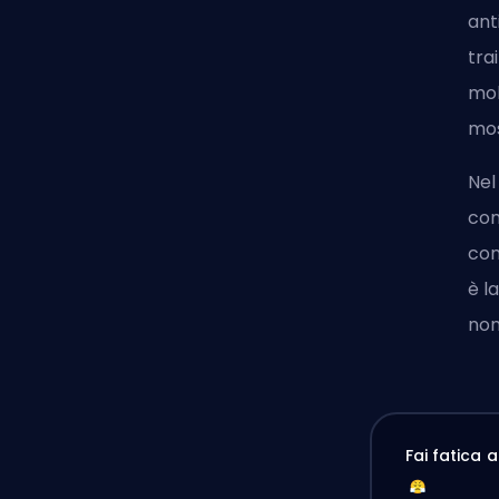
ant
tra
mol
mos
Nel
com
con
è l
non
Fai fatica 