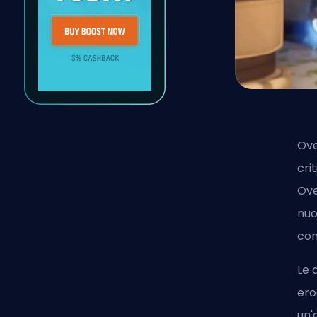
Ove
cri
Ove
nuo
con
Le 
ero
un'