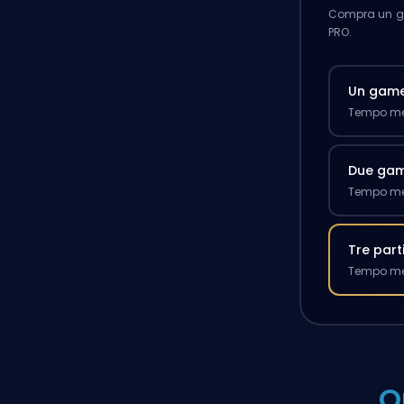
Compra un ga
PRO.
Un gam
Tempo med
Due ga
Tempo med
Tre part
Tempo med
Q