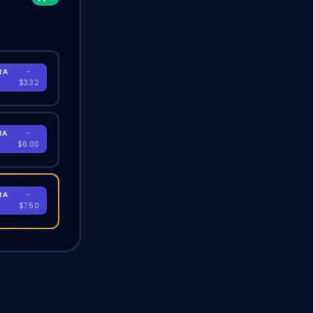
RA
-
$3.32
RA
-
$6.00
RA
-
$7.50