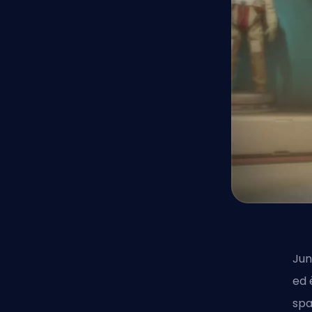
Jun
ed 
spa