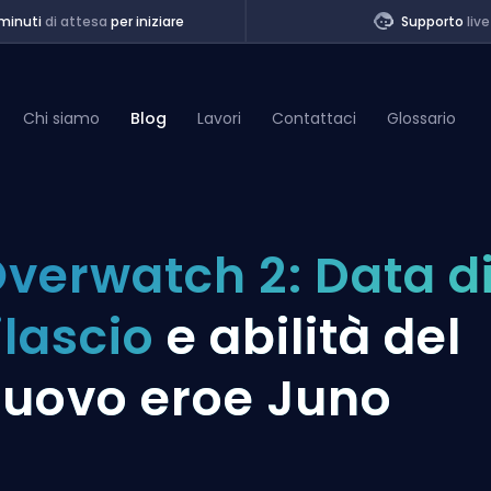
minuti
di attesa
per iniziare
Supporto
live
Chi siamo
Blog
Lavori
Contattaci
Glossario
of Legends
verwatch 2: Data d
t
ilascio
e abilità del
uovo eroe Juno