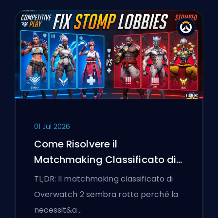
01 Jul 2026
Come Risolvere il
Matchmaking Classificato di
Overwatch 2 e le Lobby a
TL;DR: Il matchmaking classificato di
Senso Unico
Overwatch 2 sembra rotto perché la
necessit&a…