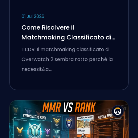
01 Jul 2026
Come Risolvere il
Matchmaking Classificato di
Overwatch 2 e le Lobby a
TL;DR: Il matchmaking classificato di
Senso Unico
Overwatch 2 sembra rotto perché la
necessit&a…