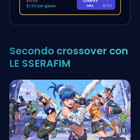
$12.00
COMPRA
-
$2.50 per gioco
ORA
$7.50
Secondo crossover con
LE SSERAFIM