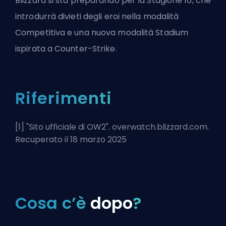
Blizzard si sta preparando per la
Stagione 16
, che
introdurrà divieti degli eroi nella modalità
Competitiva e una nuova modalità Stadium
ispirata a Counter-Strike.
Riferimenti
[1] "
Sito ufficiale di OW2
". overwatch.blizzard.com.
Recuperato il 18 marzo 2025
Cosa c’è
dopo
?