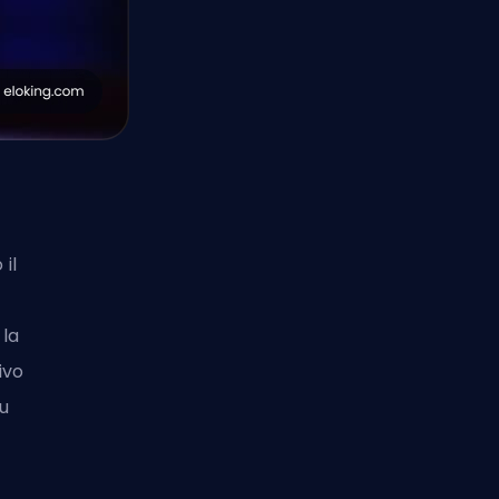
 il
 la
ivo
u