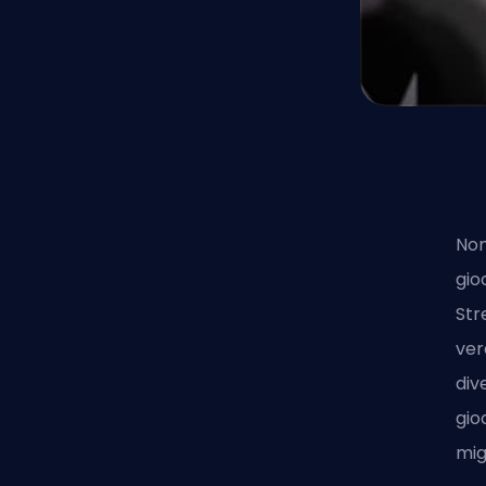
Non
gio
Str
ver
div
gio
mig