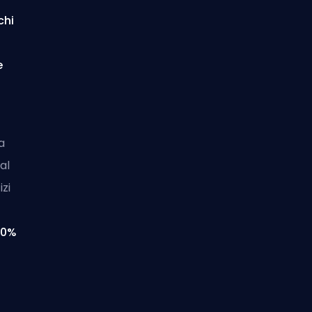
chi
e
a
al
izi
20%