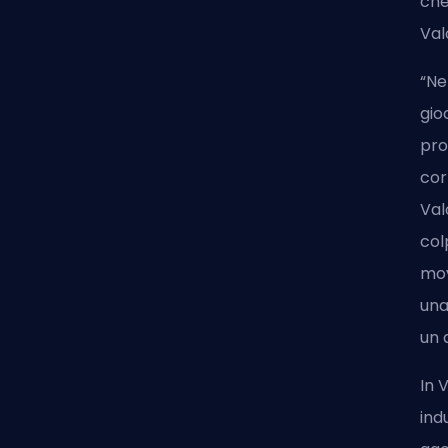
che
Val
“Ne
gio
pro
cor
Val
col
mov
una
un 
In 
ind