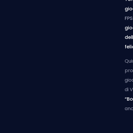
gio
FPS
gio
del
feli
Qui
pro
gio
di
V
“Bo
anc