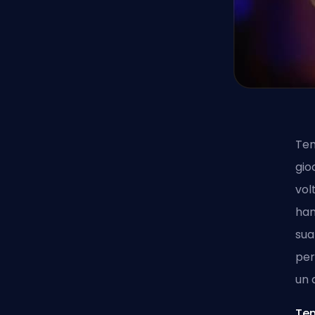
Ten
gio
vol
han
sua
per
un 
Ten