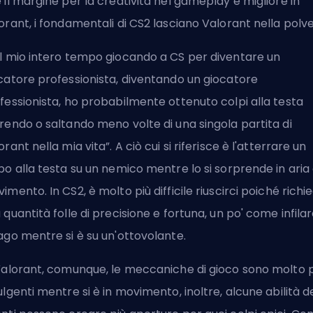
 il margine per la creatività nel gameplay è migliore in
orant, i fondamentali di CS2 lasciano Valorant nella polve
l mio intero tempo giocando a CS per diventare un
catore professionista, diventando un giocatore
fessionista, ho probabilmente ottenuto colpi alla testa
rendo o saltando meno volte di una singola partita di
orant nella mia vita”. A ciò cui si riferisce è l'atterrare un
po alla testa su un nemico mentre lo si sorprende in aria 
imento. In CS2, è molto più difficile riuscirci poiché richi
 quantità folle di precisione e fortuna, un po' come infila
ago mentre si è su un'ottovolante.
Valorant, comunque, le meccaniche di gioco sono molto p
ulgenti mentre si è in movimento, inoltre, alcune abilità de