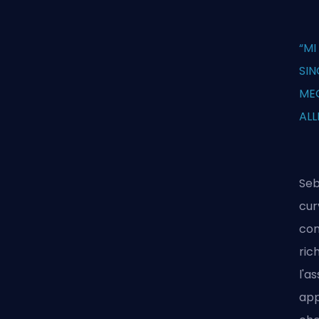
“MI
SI
ME
ALL
Seb
cur
com
ric
l'a
app