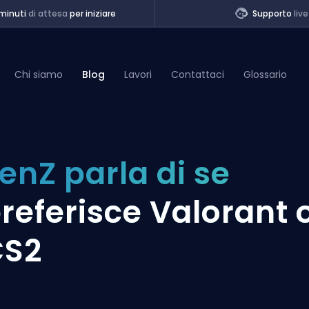
minuti
di attesa
per iniziare
Supporto
live
Chi siamo
Blog
Lavori
Contattaci
Glossario
of Legends
enZ parla di se
t
referisce Valorant 
CS2