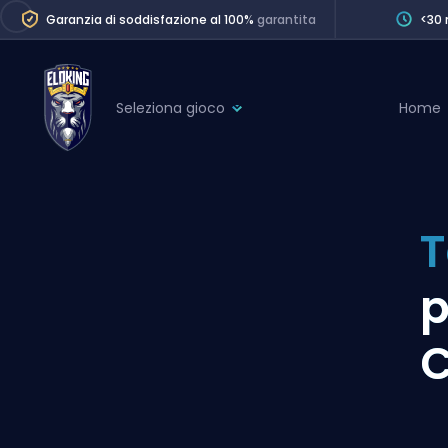
Garanzia di soddisfazione al 100%
garantita
<30 
Seleziona gioco
Home
League of Legends
League 
Marvel Rivals
SERVICES
Valorant
T
Division Boos
Dota 2
Placements
p
Counter-Strike
Wins
Overwatch 2
Coaching
Rocket League
Path of Exile 2
Teammate