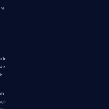
re.
o in
ede
re
iù
gli