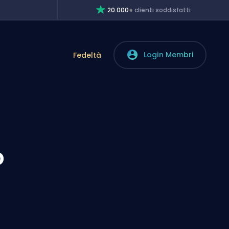
20.000+
clienti soddisfatti
Login Membri
Fedeltà
o