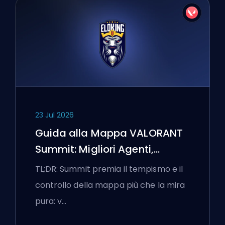
23 Jul 2026
Guida alla Mappa VALORANT
Summit: Migliori Agenti,
Chiamate e Fumogeni
TL;DR: Summit premia il tempismo e il
controllo della mappa più che la mira
pura: v…