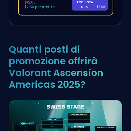
$12.00
ACQUISTA
-
$2.50 per partita
ORA
$7.50
Quanti posti di
promozione offrirà
Valorant Ascension
Americas 2025?