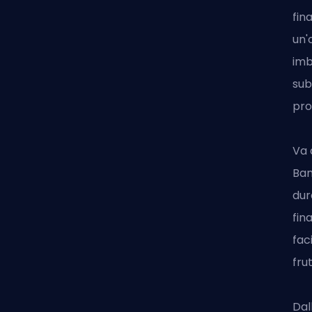
fin
un'
imb
sub
pro
Va 
Ba
dur
fin
fac
fru
Dal