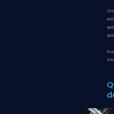
Ora
est
qu
qua
Ecc
Ame
Q
d