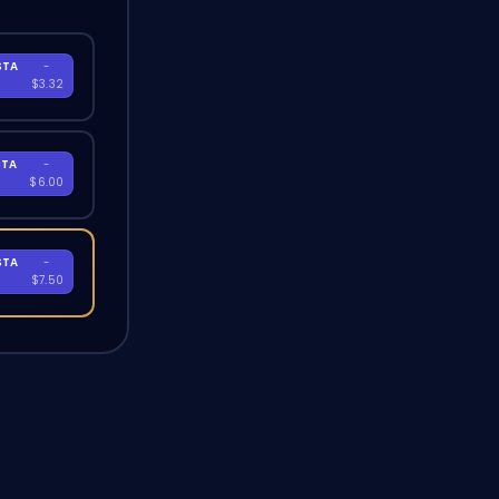
STA
-
A
$3.32
STA
-
A
$6.00
STA
-
A
$7.50