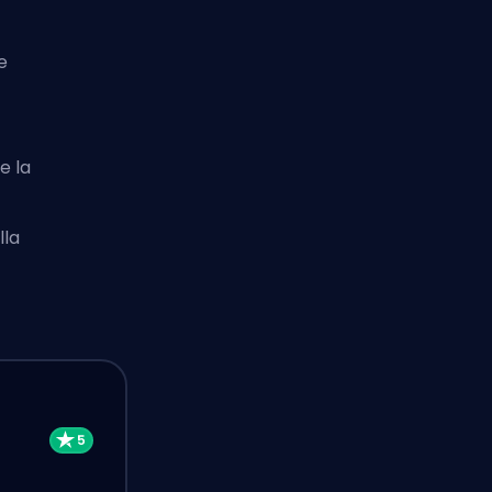
e
e la
lla