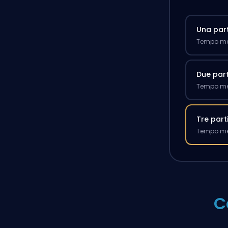
Una part
Tempo med
Due part
Tempo med
Tre part
Tempo med
C