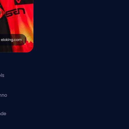
ls
anno
nde