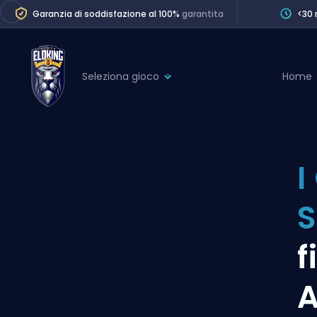
Garanzia di soddisfazione al 100%
garantita
<30 
Seleziona gioco
Home
League of Legends
League 
Marvel Rivals
SERVICES
Valorant
I
Division Boos
Dota 2
Placements
S
Counter-Strike
Wins
Overwatch 2
f
Coaching
Rocket League
A
Path of Exile 2
Teammate