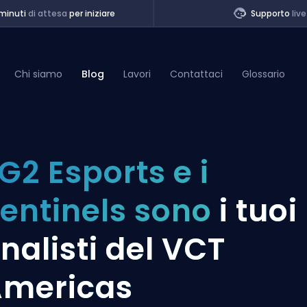
minuti
di attesa
per iniziare
Supporto
live
Chi siamo
Blog
Lavori
Contattaci
Glossario
of Legends
 G2 Esports e i
t
entinels sono
i tuoi
inalisti del VCT
mericas