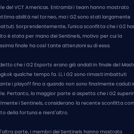
ale del VCT Americas. Entrambi i team hanno mostrato
ottima abilità nel torneo, ma i G2 sono stati largamente
attuti. Sorprendentemente, l'unica sconfitta che i G2 h
ito è stata per mano dei Sentinels, motivo per cui la
ssima finale ha così tante attenzioni su di essa.
detto che i G2 Esports erano già andati in finale
del Mast
ngkok
qualche tempo fa. Lì, i G2 sono rimasti imbattuti
ante i playoff fino a quando non sono finalmente
caduti i
ale
. Pertanto, la maggior parte si aspetta che i G2 superi
ilmente i Sentinels, considerano la recente sconfitta co
tto della fortuna e nient'altro.
l'altra parte, i membri dei Sentinels hanno mostrato