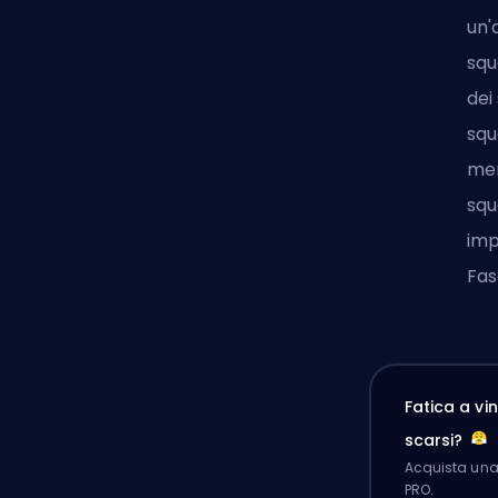
un'
squ
dei
squ
mem
squ
imp
Fas
Fatica a v
scarsi?
Acquista una 
PRO.