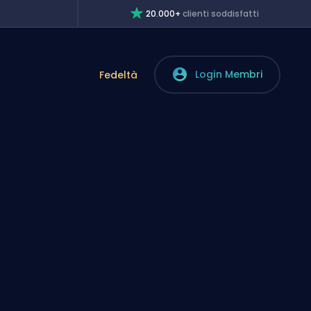
20.000+
clienti soddisfatti
Login Membri
Fedeltà