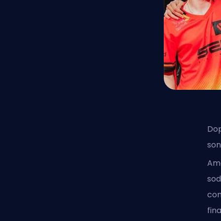
Dop
son
Ame
sod
con
fina