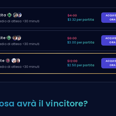
ita
$4.00
ACQUI
$3.32 per partita
OR
io di attesa <30 minuti
ite
$8.00
ACQUI
$3.00 per partita
OR
io di attesa <30 minuti
ite
$12.00
ACQUI
$2.50 per partita
OR
io di attesa <30 minuti
osa avrà il vincitore?