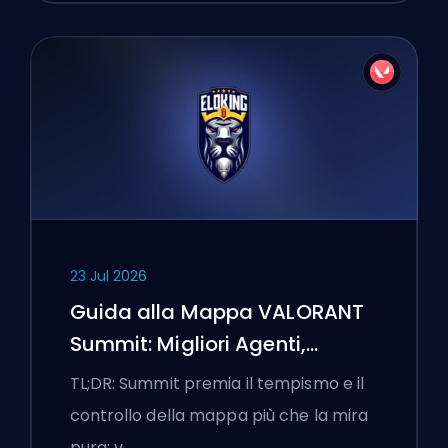
23 Jul 2026
Guida alla Mappa VALORANT
Summit: Migliori Agenti,
Chiamate e Fumogeni
TL;DR: Summit premia il tempismo e il
controllo della mappa più che la mira
pura: v…