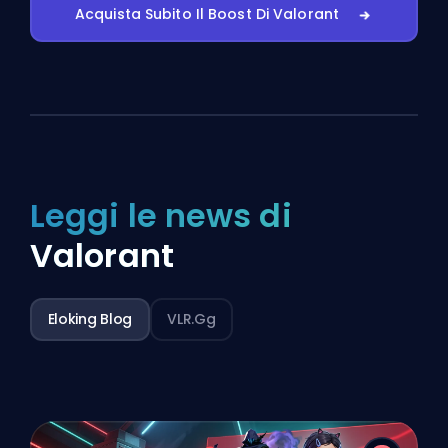
Acquista Subito Il Boost Di Valorant
Leggi le news di
Valorant
Eloking Blog
VLR.gg