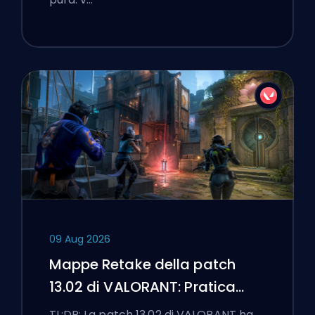
09 Aug 2026
Mappe Retake della patch
13.02 di VALORANT: Pratica
Split, Corrode e Lotus
TL;DR: La patch 13.02 di VALORANT ha