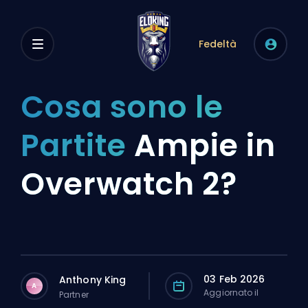
Fedeltà
Cosa sono le
Partite
Ampie in
Overwatch 2?
03 Feb 2026
Anthony King
A
Aggiornato il
Partner