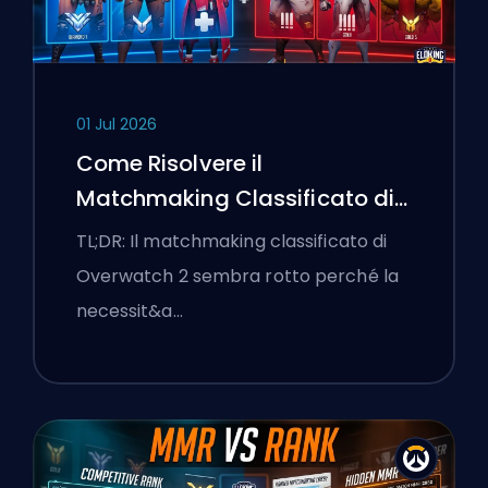
01 Jul 2026
Come Risolvere il
Matchmaking Classificato di
Overwatch 2 e le Lobby a
TL;DR: Il matchmaking classificato di
Senso Unico
Overwatch 2 sembra rotto perché la
necessit&a…