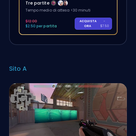
Tre partite
Tempo medio di attesa <30 minuti
$12.00
ACQUISTA
-
$2.50 per partita
ORA
$7.50
Sito A