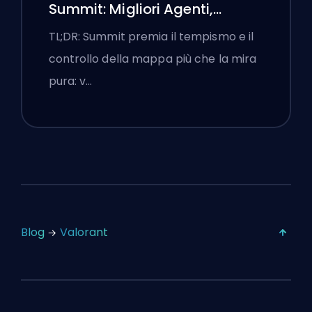
Summit: Migliori Agenti,
Chiamate e Fumogeni
TL;DR: Summit premia il tempismo e il
controllo della mappa più che la mira
pura: v…
Blog
Valorant