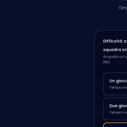
l'i
Difficoltà 
squadra sc
Acquista un g
PRO.
Un gioc
Tempo med
Due gioc
Tempo med