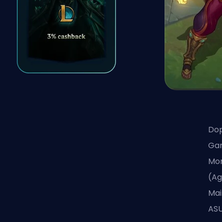
Dop
Gam
Mon
(Ag
Mai
ASU