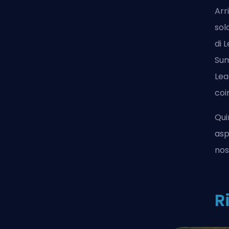
Arr
sol
di 
Sum
Lea
coi
Qui
asp
nos
R