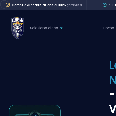
Garanzia di soddisfazione al 100%
garantita
<30 
Seleziona gioco
Home
League of Legends
League 
Marvel Rivals
SERVICES
Valorant
L
Division Boos
Dota 2
Placements
Counter-Strike
Wins
Overwatch 2
-
Coaching
Rocket League
V
Path of Exile 2
Teammate