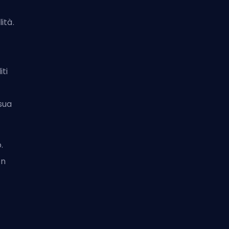
ità.
iti
sua
.
on