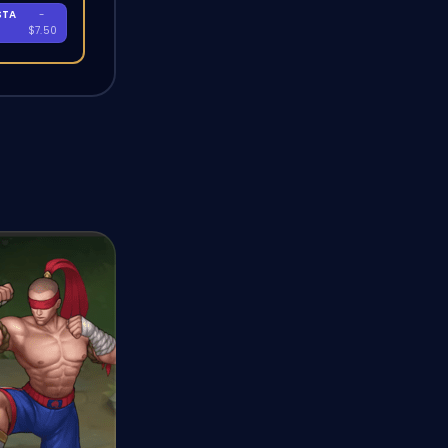
STA
-
A
$7.50