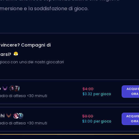
mmersione e la soddisfazione di gioco.
a vincere? Compagni di
arsi?
ioco con uno dei nostri giocatori
o
$4.00
ACQUI
$3.32 per gioco
OR
io di attesa <30 minuti
hi
$8.00
ACQUI
$3.00 per gioco
OR
io di attesa <30 minuti