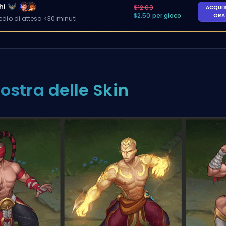
hi
$12.00
ACQUI
$2.50 per gioco
OR
io di attesa <30 minuti
ostra delle Skin