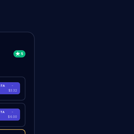
STA
-
A
$3.32
STA
-
A
$6.00