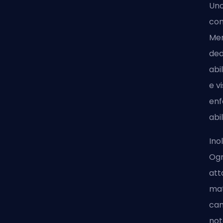
Uno
com
Men
ded
abi
e v
enf
abil
Ino
Ogn
att
mat
cam
not