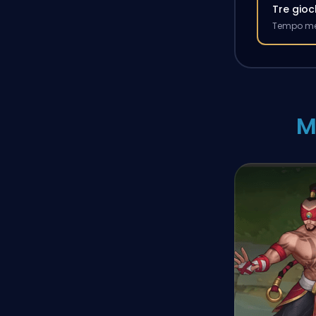
Tre gioc
Tempo med
M