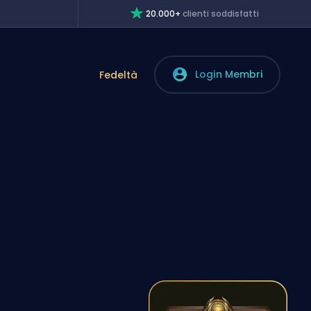
20.000+
clienti soddisfatti
Login Membri
Fedeltà