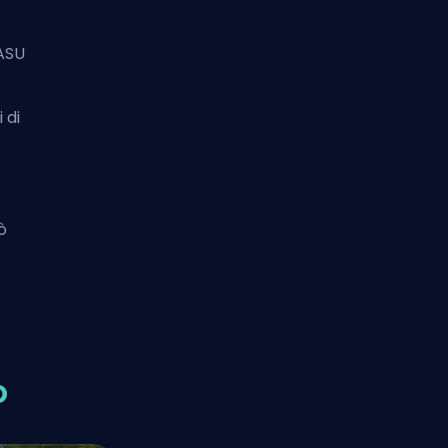
'ASU
 di
ò
o