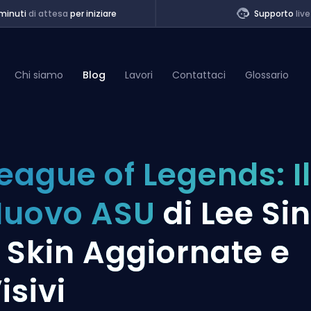
minuti
di attesa
per iniziare
Supporto
live
Chi siamo
Blog
Lavori
Contattaci
Glossario
of Legends
eague of Legends: Il
t
Nuovo ASU
di Lee Sin
 Skin Aggiornate e
isivi