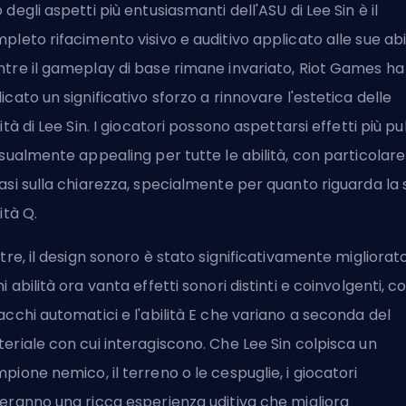
 degli aspetti più entusiasmanti dell'ASU di Lee Sin è il
pleto rifacimento visivo e auditivo applicato alle sue abil
tre il gameplay di base rimane invariato,
Riot Games
ha
icato un significativo sforzo a rinnovare l'estetica delle
lità di Lee Sin. I giocatori possono aspettarsi effetti più pul
isualmente appealing per tutte le abilità, con particolare
asi sulla chiarezza, specialmente per quanto riguarda la 
ità Q.
ltre, il design sonoro è stato significativamente migliorato
i abilità ora vanta effetti sonori distinti e coinvolgenti, c
acchi automatici e l'abilità E che variano a seconda del
eriale con cui interagiscono. Che Lee Sin colpisca un
pione nemico, il terreno o le cespuglie, i giocatori
eranno una ricca esperienza uditiva che migliora