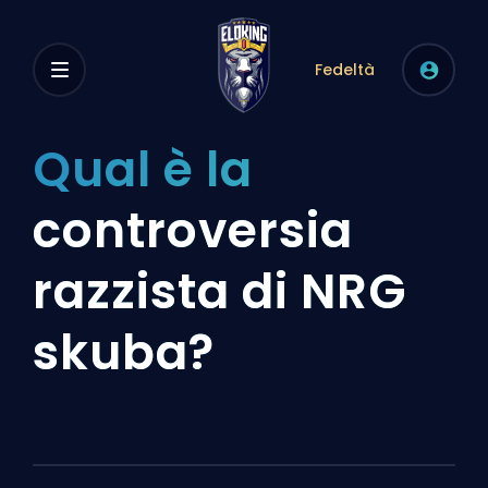
Fedeltà
Qual è la
controversia
razzista di NRG
skuba?