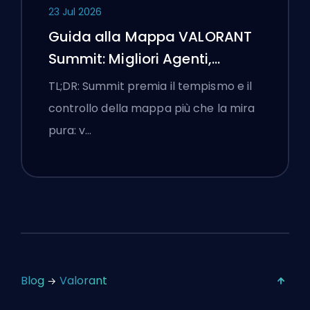
23 Jul 2026
Guida alla Mappa VALORANT
Summit: Migliori Agenti,
Chiamate e Fumogeni
TL;DR: Summit premia il tempismo e il
controllo della mappa più che la mira
pura: v…
Blog
Valorant