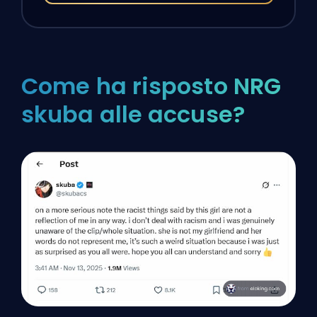
Come ha risposto NRG
skuba alle accuse?