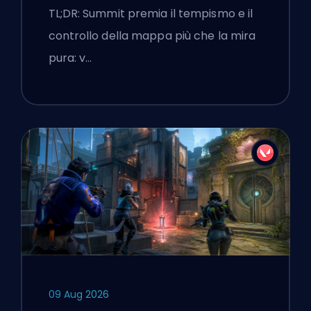
Chiamate e Fumogeni
TL;DR: Summit premia il tempismo e il
controllo della mappa più che la mira
pura: v…
09 Aug 2026