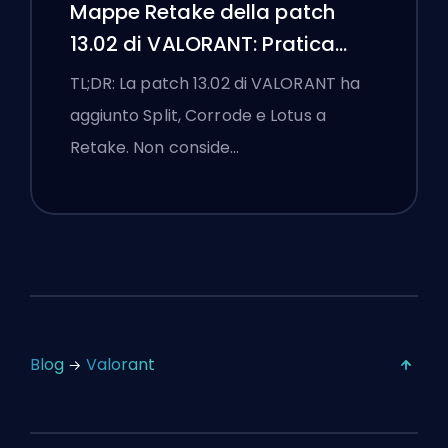
Mappe Retake della patch
13.02 di VALORANT: Pratica
Split, Corrode e Lotus
TL;DR: La patch 13.02 di VALORANT ha
aggiunto Split, Corrode e Lotus a
Retake. Non conside…
Blog
Valorant