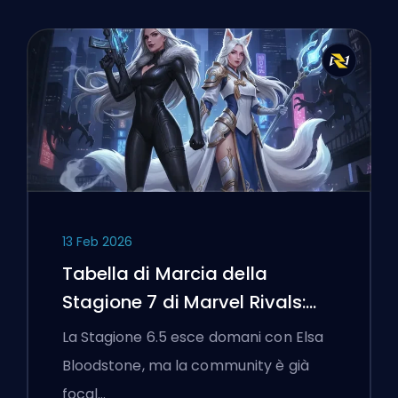
13 Feb 2026
Tabella di Marcia della
Stagione 7 di Marvel Rivals:
Black Cat, White Fox e l'Evento
La Stagione 6.5 esce domani con Elsa
Monsters Take Manhattan
Bloodstone, ma la community è già
focal…