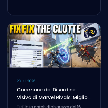
23 Jul 2026
Correzione del Disordine
Visivo di Marvel Rivals: Migliori
Impostazioni Competitive
TL;DR: La patch di chiarezza del 16