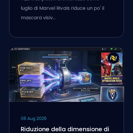
Dopo la Patch del 16 Luglio
luglio di Marvel Rivals riduce un po' il
mascara visiv…
08 Aug 2026
Riduzione della dimensione di