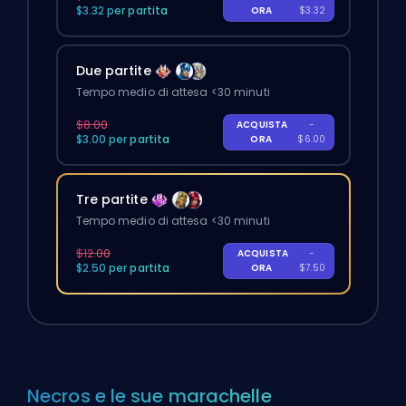
$3.32 per partita
ORA
$3.32
Due partite
Tempo medio di attesa <30 minuti
$8.00
ACQUISTA
-
$3.00 per partita
ORA
$6.00
Tre partite
Tempo medio di attesa <30 minuti
$12.00
ACQUISTA
-
$2.50 per partita
ORA
$7.50
Necros e le sue marachelle