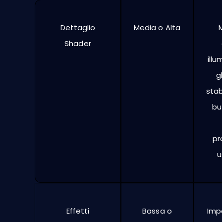
Dettaglio
Media o Alta
M
Shader
illu
g
stab
bu
pr
u
Effetti
Bassa o
Imp