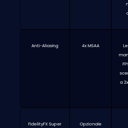
Anti-Aliasing
4x MSAA
Le
man
FP
sce
a 2
FidelityFX Super
Opzionale