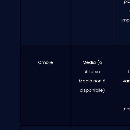
pi
imp
Ombre
Media (o
Alta se
Media non è
van
disponibile)
co