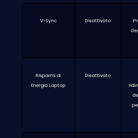
V-Sync
Disattivato
Pr
deg
Risparmi di
Disattivato
Energia Laptop
rid
de
pe