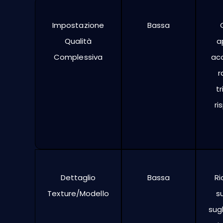
Impostazione
Bassa
Qualità
a
Complessiva
acc
r
tr
ri
Dettaglio
Bassa
Ri
Texture/Modello
su
sugl