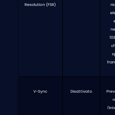
Resolution (FSR)
ri
el
ne
10
c
s
fram
V-Sync
Disattivato
Prev
n
l'in