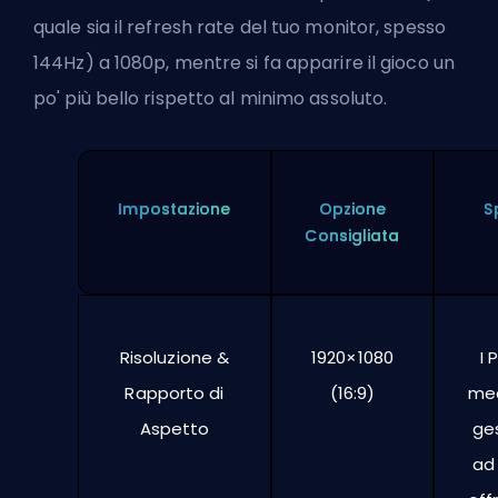
quale sia il refresh rate del tuo monitor, spesso
144Hz) a 1080p, mentre si fa apparire il gioco un
po' più bello rispetto al minimo assoluto.
Impostazione
Opzione
S
Consigliata
Risoluzione &
1920×1080
I 
Rapporto di
(16:9)
me
Aspetto
ges
ad 