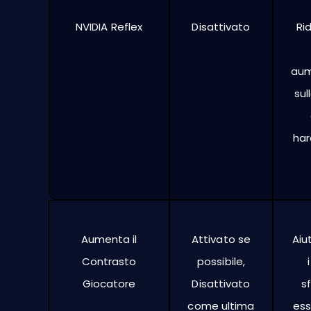
NVIDIA Reflex
Disattivato
Ri
aum
sul
har
Aumenta il
Attivato se
Aiu
Contrasto
possibile,
Giocatore
Disattivato
s
come ultima
ess