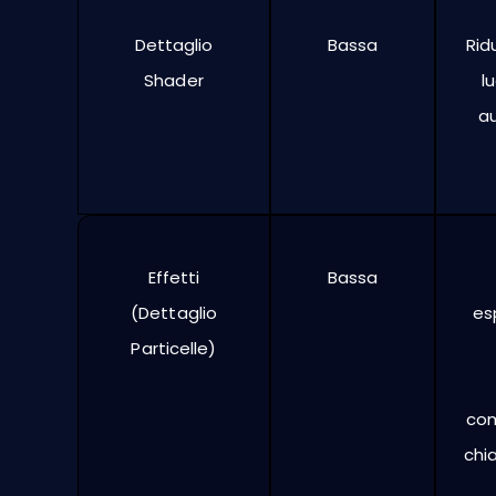
Dettaglio
Bassa
Rid
Shader
l
a
Effetti
Bassa
(Dettaglio
es
Particelle)
com
chia