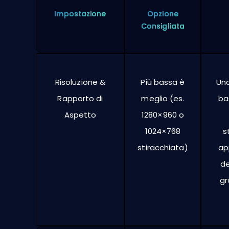
Impostazione
Opzione
Consigliata
Risoluzione &
Più bassa è
Una
Rapporto di
meglio (es.
ba
Aspetto
1280×960 o
1024×768
s
stiracchiata)
ap
de
gr