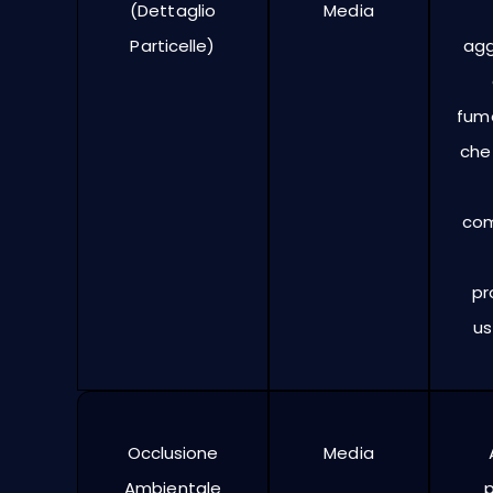
(Dettaglio
Media
Particelle)
agg
fum
che
com
pr
us
Occlusione
Media
Ambientale
p