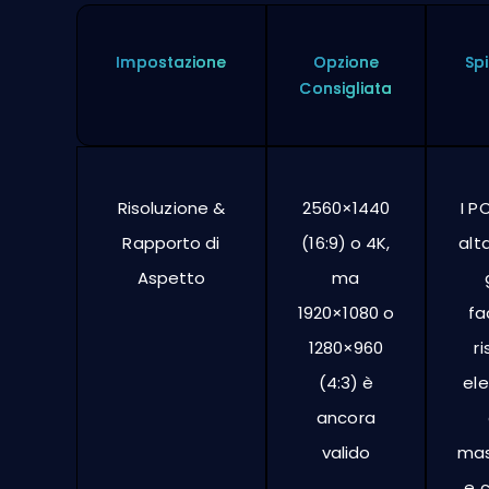
Impostazione
Opzione
Sp
Consigliata
Risoluzione &
2560×1440
I P
Rapporto di
(16:9) o 4K,
alt
Aspetto
ma
1920×1080 o
fa
1280×960
ri
(4:3) è
ele
ancora
valido
mas
e c