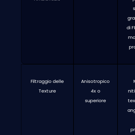
gra
di 
mol
pr
Filtraggio delle
Anisotropico
Texture
4x o
nit
superiore
tex
ang
p