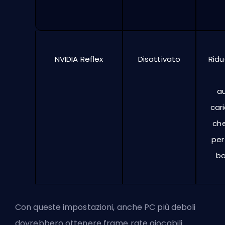
NVIDIA Reflex
Disattivato
Ridu
au
cari
ch
per
ba
Con queste impostazioni, anche PC più deboli
dovrebbero ottenere frame rate giocabili.