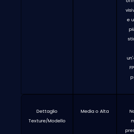
off
vis
e 
pi
st
un
FP
p
Dettaglio
Media o Alta
No
Texture/Modello
m
pres