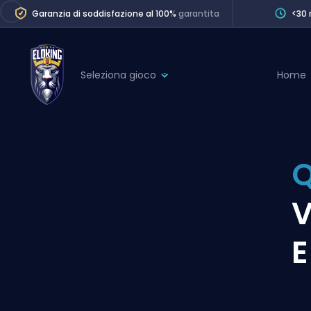
Garanzia di soddisfazione al 100%
garantita
<30 
Seleziona gioco
Home
League of Legends
League 
Marvel Rivals
SERVICES
Valorant
Q
Division Boos
Dota 2
Placements
V
Counter-Strike
Wins
Overwatch 2
E
Coaching
Rocket League
Path of Exile 2
Teammate