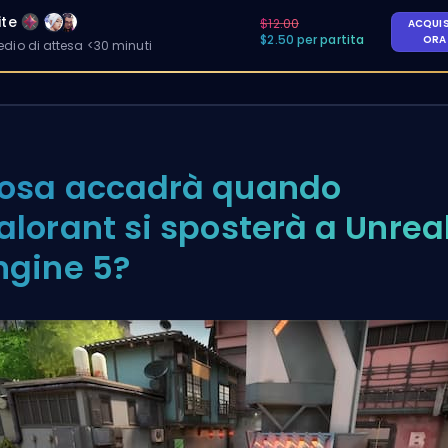
ite
$12.00
ACQUI
$2.50 per partita
OR
io di attesa <30 minuti
osa accadrà quando
alorant si sposterà a Unrea
ngine 5?