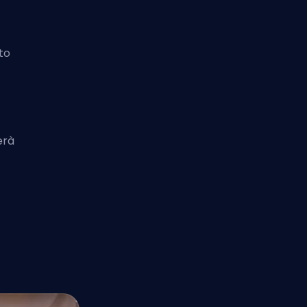
to
erà