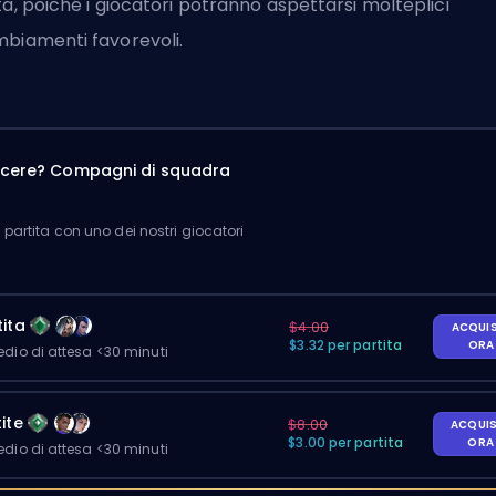
ta, poiché i giocatori potranno aspettarsi molteplici
biamenti favorevoli.
incere? Compagni di squadra
partita con uno dei nostri giocatori
ita
$4.00
ACQUI
$3.32 per partita
OR
io di attesa <30 minuti
ite
$8.00
ACQUI
$3.00 per partita
OR
io di attesa <30 minuti