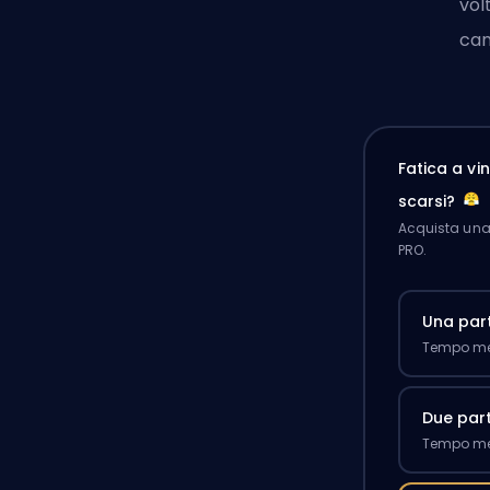
vol
cam
Fatica a v
scarsi?
Acquista una 
PRO.
Una part
Tempo med
Due part
Tempo med