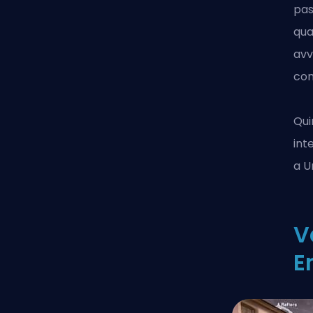
pas
qua
avv
co
Qui
int
a U
V
E