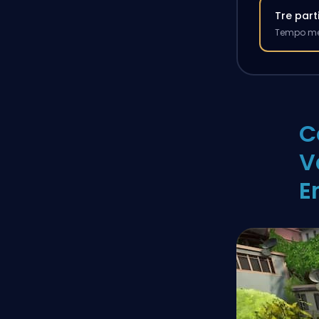
Tre part
Tempo med
C
V
E