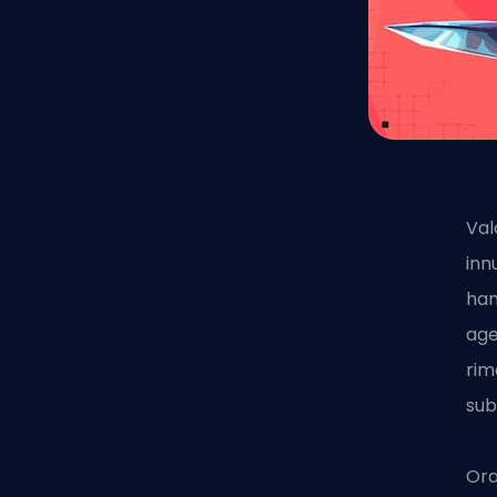
Val
inn
han
age
rim
sub
Ora