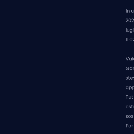
In 
202
lug
11.
Val
Ga
ste
app
Tut
est
sos
For