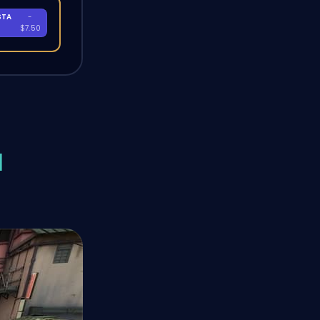
STA
-
A
$7.50
l