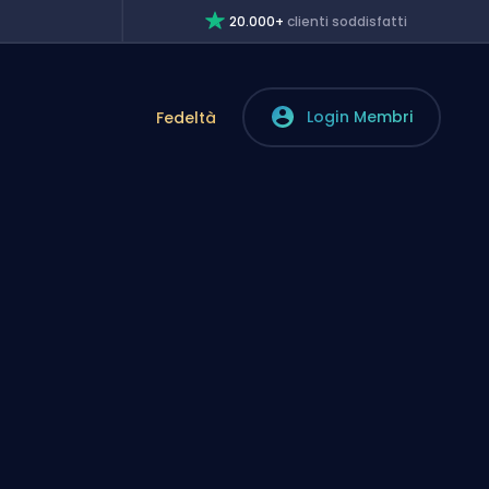
20.000+
clienti soddisfatti
Login Membri
Fedeltà