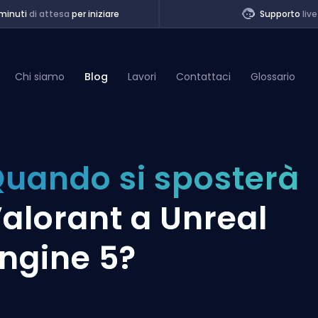
minuti
di attesa
per iniziare
Supporto
live
Chi siamo
Blog
Lavori
Contattaci
Glossario
of Legends
uando si sposterà
t
alorant a Unreal
ngine 5?