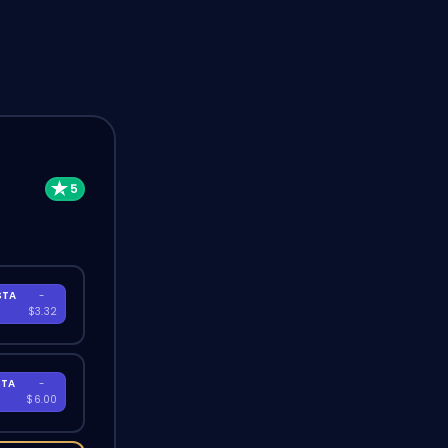
STA
-
A
$3.32
STA
-
A
$6.00