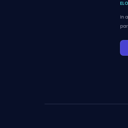
ELO
In 
par