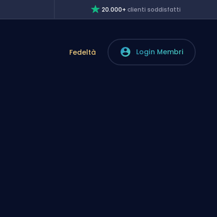
20.000+
clienti soddisfatti
Login Membri
Fedeltà