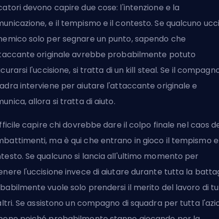
catori devono capire due cose: l'intenzione e la
unicazione, e il tempismo e il contesto. Se qualcuno ucc
nemico solo per segnare un punto, sapendo che
ttaccante originale avrebbe probabilmente potuto
icurarsi l'uccisione, si tratta di un kill steal. Se il compagno
adra interviene per aiutare l'attaccante originale e
unica, allora si tratta di aiuto.
ifficile capire chi dovrebbe dare il colpo finale nel caos d
battimenti, ma è qui che entrano in gioco il tempismo e 
testo. Se qualcuno si lancia all'ultimo momento per
enere l'uccisione invece di aiutare durante tutta la battag
babilmente vuole solo prendersi il merito del lavoro di tu
 altri. Se assistono un compagno di squadra per tutta l'azi
bene poiché probabilmente stanno giocando per la