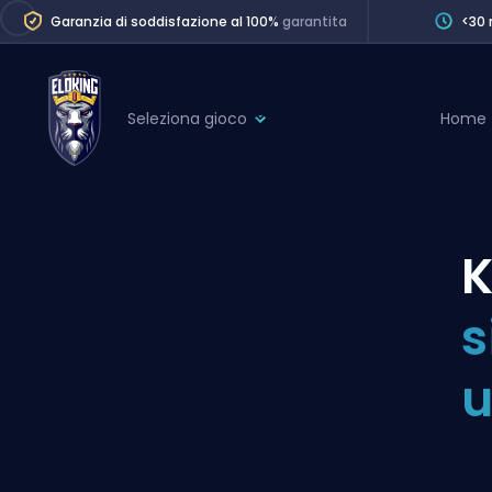
Garanzia di soddisfazione al 100%
garantita
<30 
Seleziona gioco
Home
League of Legends
League 
Marvel Rivals
SERVICES
Valorant
K
Division Boos
Dota 2
Placements
s
Counter-Strike
Wins
Overwatch 2
u
Coaching
Rocket League
Path of Exile 2
Teammate