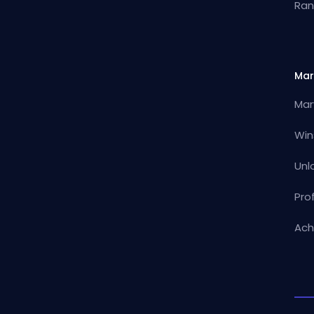
Ran
Mar
Mar
Win
Unl
Pro
Ach