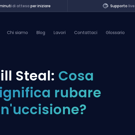
minuti
di attesa
per iniziare
Supporto
live
Chi siamo
Blog
Lavori
Contattaci
Glossario
of Legends
ill Steal:
Cosa
t
ignifica rubare
n'uccisione?