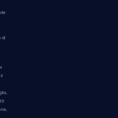
ide
 di
ei
il
lia,
tti
one,