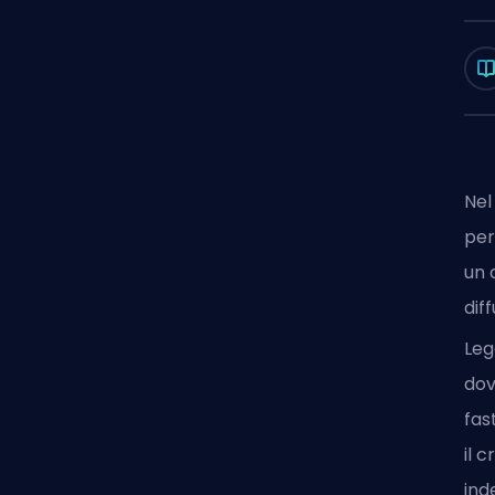
Nel
per
un 
dif
Leg
dov
fas
il 
ind