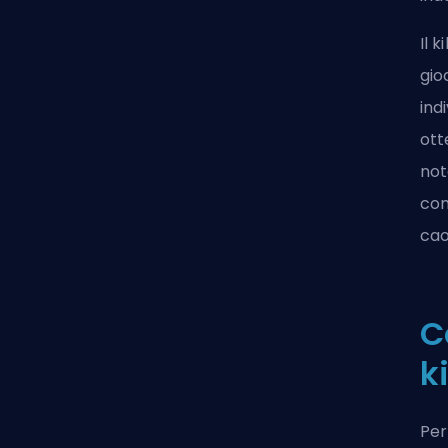
Il 
gio
ind
ott
not
com
cao
C
k
Per