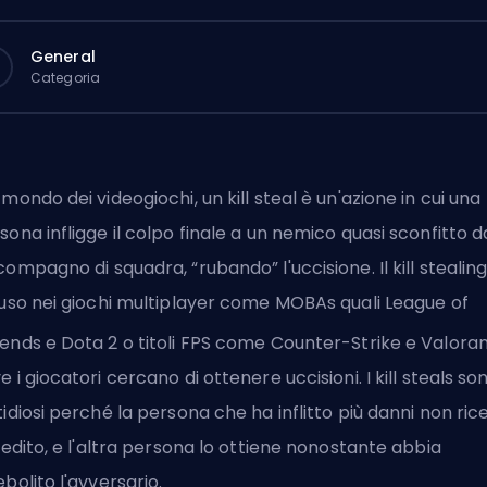
General
Categoria
 mondo dei videogiochi, un kill steal è un'azione in cui una
sona infligge il colpo finale a un nemico quasi sconfitto d
compagno di squadra, “rubando” l'uccisione. Il kill stealing
fuso nei giochi multiplayer come MOBAs quali League of
ends e Dota 2 o titoli
FPS
come Counter-Strike e Valora
e i giocatori cercano di ottenere uccisioni. I kill steals so
tidiosi perché la persona che ha inflitto più danni non ric
credito, e l'altra persona lo ottiene nonostante abbia
ebolito l'avversario.