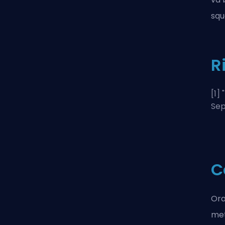
squ
R
[1] "
Sep
C
Ora
met