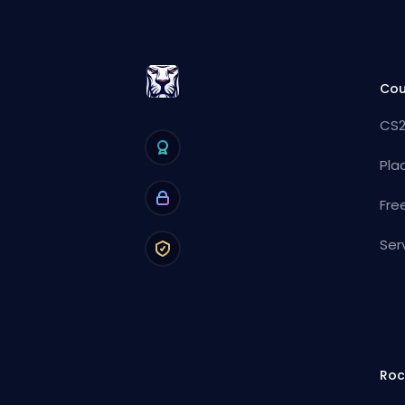
Cou
CS2
Pla
Fre
Ser
Roc