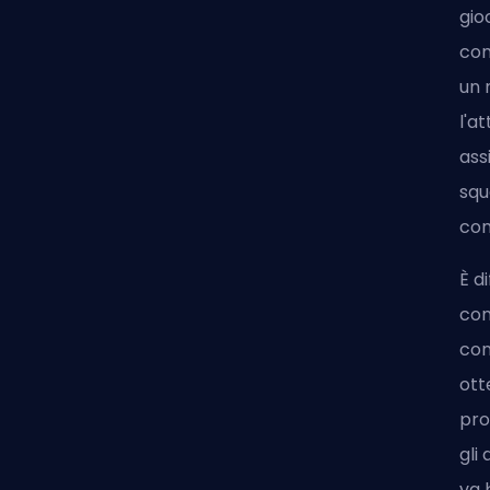
gio
com
un 
l'a
ass
squ
com
È d
com
con
ott
pro
gli
va 