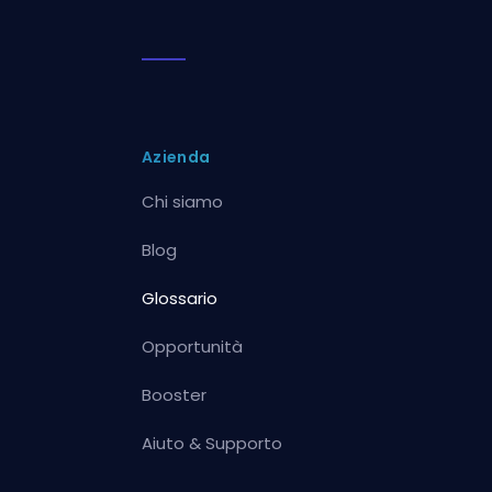
Azienda
Chi siamo
Blog
Glossario
Opportunità
Booster
Aiuto & Supporto