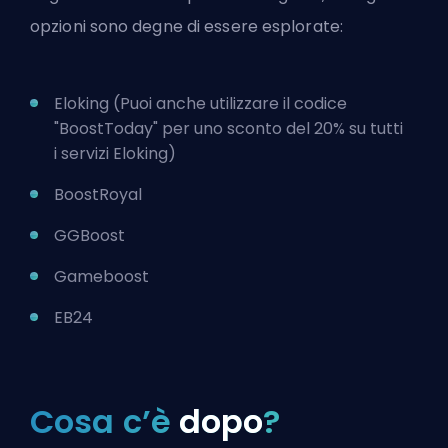
opzioni sono degne di essere esplorate:
Eloking
(Puoi anche utilizzare il codice
"BoostToday" per uno sconto del 20% su tutti
i
servizi Eloking
)
BoostRoyal
GGBoost
Gameboost
EB24
Cosa c’è
dopo
?