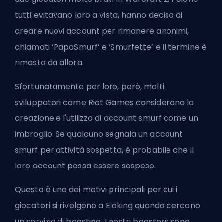
tutti evitavano loro a vista, hanno deciso di
creare nuovi account per rimanere anonimi,
chiamati ‘
PapaSmurf
’ e ‘
Smurfette
’ e il termine è
rimasto da allora.
Sfortunatamente per loro, però, molti
sviluppatori come
Riot Games
considerano la
creazione e l'utilizzo di account smurf come un
imbroglio. Se qualcuno segnala un account
smurf per attività sospetta, è probabile che il
loro account possa essere sospeso.
Questo è uno dei motivi principali per cui i
giocatori si rivolgono a
Eloking
quando cercano
un servizio di boosting. I nostri boosters sono