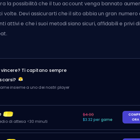
ora la possibilità che il tuo account venga bannato aume
ci volte. Devi assicurarti che il sito abbia un gran numero 
ti attivi e che i suoi metodi siano sicuri, affidabili e privi di
at.
a vincere? Ti capitano sempre
scarsi?
me insieme a uno dei nostri player
e
$4.00
COMP
$3.32 per game
ORA
io di attesa <30 minuti