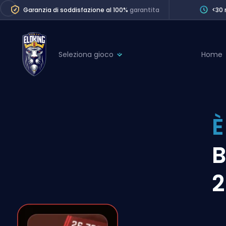
Garanzia di soddisfazione al 100%
garantita
<30 
Seleziona gioco
Home
League of Legends
League 
Marvel Rivals
SERVICES
Valorant
È
Division Boos
Dota 2
Placements
B
Counter-Strike
Wins
Overwatch 2
2
Coaching
Rocket League
Path of Exile 2
Teammate