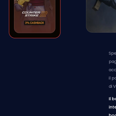
Spe
pa
acc
il 
di
V
Il 
int
boo