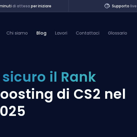
minuti
di attesa
per iniziare
Supporto
live
Chi siamo
Blog
Lavori
Contattaci
Glossario
of Legends
 sicuro il Rank
t
oosting di CS2 nel
025