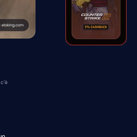
 c'è
a
tuo