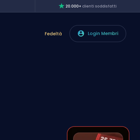
20.000+
clienti soddisfatti
Login Membri
Fedeltà