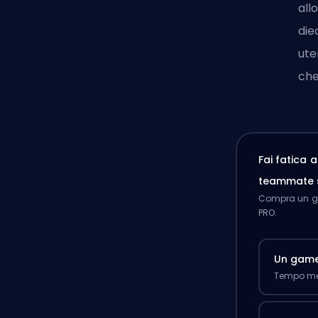
all
die
uten
che
Fai fatica 
teammate 
Compra un ga
PRO.
Un gam
Tempo med