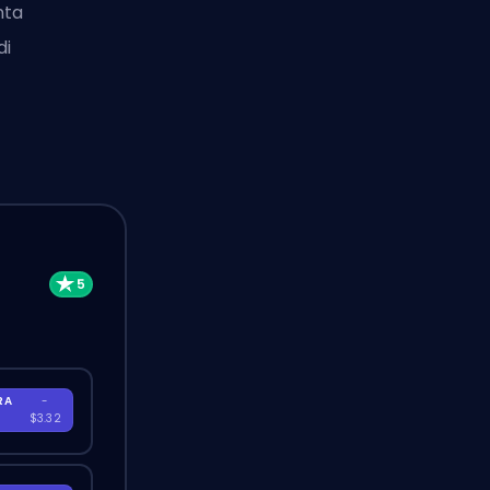
nta
di
RA
-
$3.32