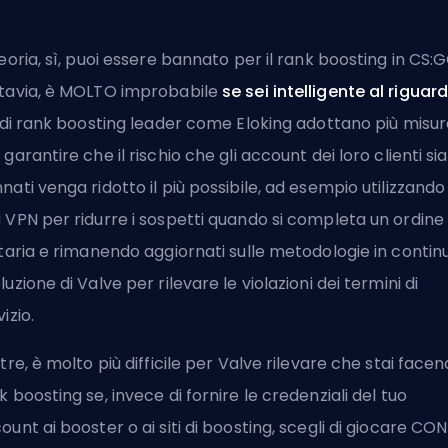
teoria, sì, puoi essere bannato per il rank boosting in CS:G
tavia, è MOLTO improbabile
se sei intelligente al riguard
i di rank boosting leader come
Eloking
adottano più misur
 garantire che il rischio che gli account dei loro clienti si
nati venga ridotto il più possibile, ad esempio utilizzando
 VPN per ridurre i sospetti quando si completa un ordine 
itaria e rimanendo aggiornati sulle
metodologie in contin
luzione di Valve
per rilevare le violazioni dei termini di
vizio.
ltre, è molto più difficile per Valve rilevare che stai face
k boosting se, invece di fornire le credenziali del tuo
ount ai booster o ai siti di boosting, scegli di giocare CON 