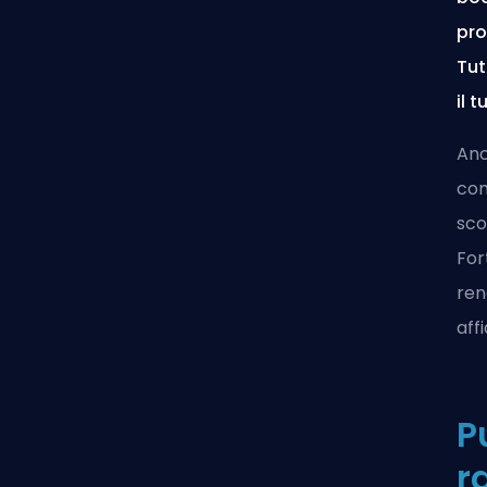
pro
Tut
il 
Anc
com
sco
For
ren
aff
P
r