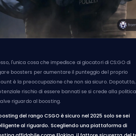
sso, l'unica cosa che impedisce ai giocatori di CS:GO di
gare
boosters
per aumentare il punteggio del proprio
ount è la preoccupazione che non sia sicuro. Dopotutto,
potenziale rischio di essere bannati se si crede alla politic
alve
riguardo al boosting.
boosting del rango CSGO
è sicuro nel 2025 solo se sei
elligente al riguardo.
Scegliendo una piattaforma di
sting affidabile come Eloking, il fattore sicurezza del 