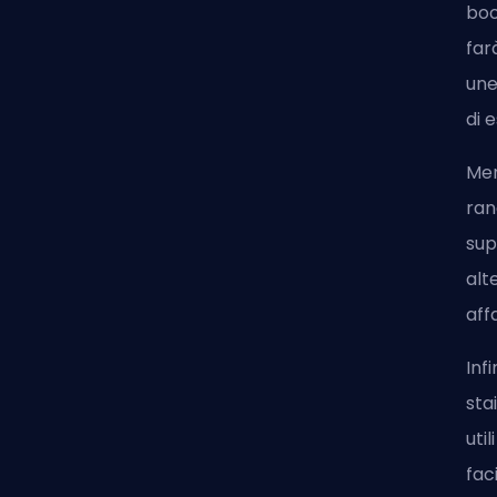
boo
far
une
di 
Men
ran
sup
alt
aff
Inf
sta
uti
fac