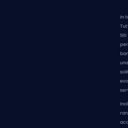
In 
Tut
Sit
per
ban
una
sol
evo
ser
Ino
ran
acc