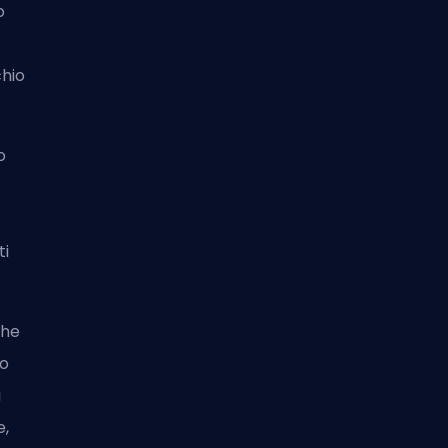
o
chio
o
ti
che
ro
i
e,