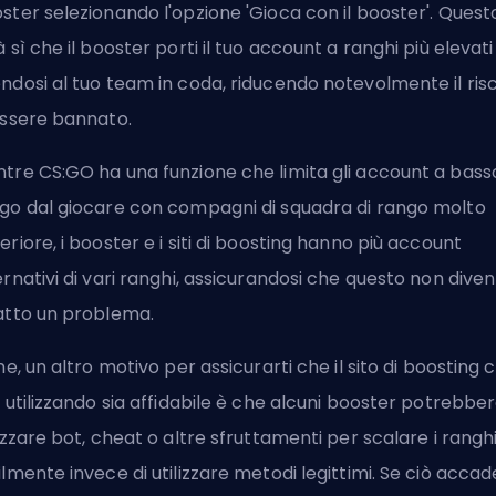
ster selezionando l'opzione 'Gioca con il booster'. Quest
à sì che il booster porti il tuo account a ranghi più elevati
ndosi al tuo team in coda, riducendo notevolmente il ris
essere bannato.
tre CS:GO ha una funzione che limita gli account a bass
go dal giocare con compagni di squadra di rango molto
eriore, i booster e i siti di boosting hanno più account
ernativi di vari ranghi, assicurandosi che questo non diven
atto un problema.
ine, un altro motivo per assicurarti che il sito di boosting 
i utilizzando sia affidabile è che alcuni booster potrebbe
lizzare bot, cheat o altre sfruttamenti per scalare i rangh
ilmente invece di utilizzare metodi legittimi. Se ciò accad