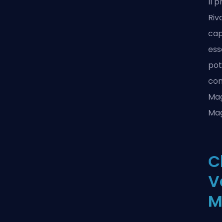
Il 
Riv
cap
ess
pot
con
Mag
Mag
C
V
M