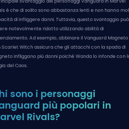
principale svantaggio dei personaggi Vanguard in Marvel
als è che di solito sono abbastanza lenti e non hanno mo
acità di infliggere danni. Tuttavia, questo svantaggio pu
ere notevolmente ridotto utilizzando abilità di
enziamento. Ad esempio, abbinare il Vanguard Magneto
 Scarlet Witch assicura che gli attacchi con la spada di
neto infliggano più danni poiché Wanda lo infonde con l
ia del Caos.
hi sono i personaggi
anguard più popolari in
arvel Rivals?