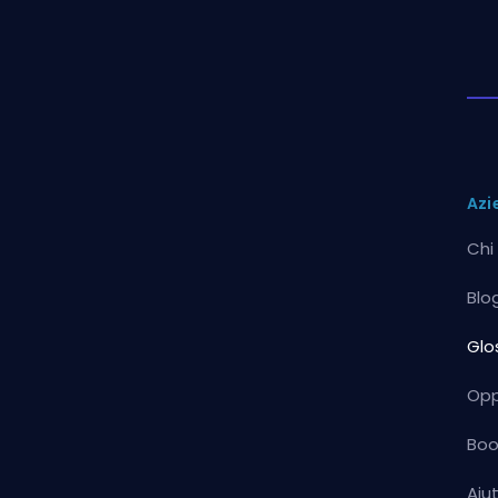
Azi
Chi
Blo
Glo
Opp
Boo
Aiu