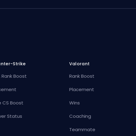
nter-Strike
Valorant
 Rank Boost
Rank Boost
cement
Placement
e CS Boost
Wins
ver Status
Coaching
Teammate