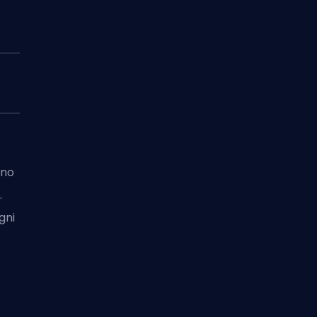
nno
.
gni