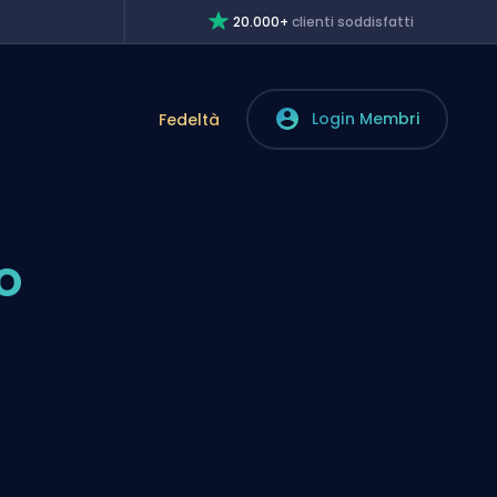
20.000+
clienti soddisfatti
Login Membri
Fedeltà
o