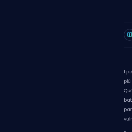
I p
più
Que
bat
par
vul