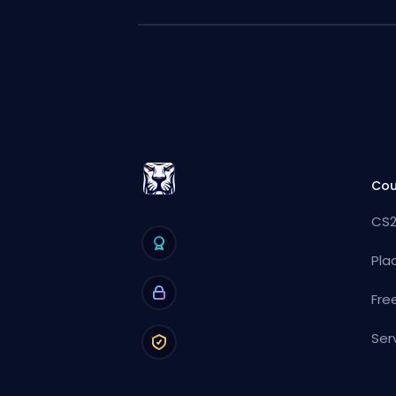
Cou
CS2
Pla
Fre
Ser