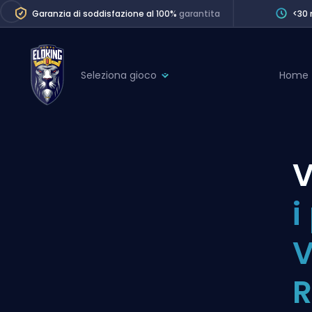
Garanzia di soddisfazione al 100%
garantita
<30 
Seleziona gioco
Home
League of Legends
League 
Marvel Rivals
SERVICES
Valorant
V
Division Boos
Dota 2
Placements
i
Counter-Strike
Wins
Overwatch 2
V
Coaching
Rocket League
R
Path of Exile 2
Teammate