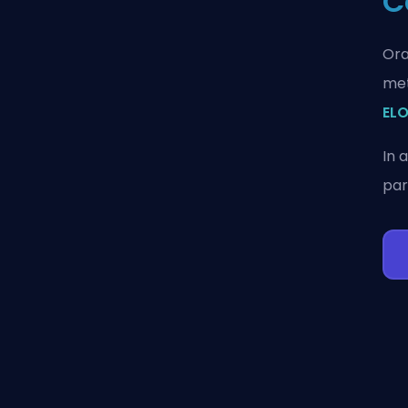
C
Ora
met
ELO
In 
par