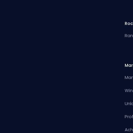
Roc
Ran
Mar
Mar
Win
Unl
Pro
Ach