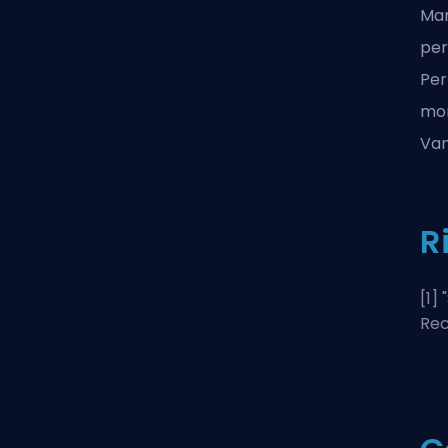
Mar
per
Per
mom
Van
R
[1] "
Rec