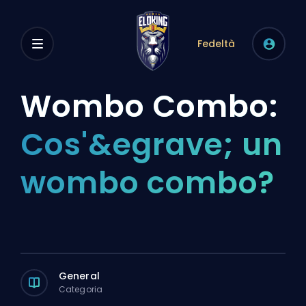
Fedeltà
Wombo Combo:
Cos'&egrave; un
wombo combo?
General
Categoria