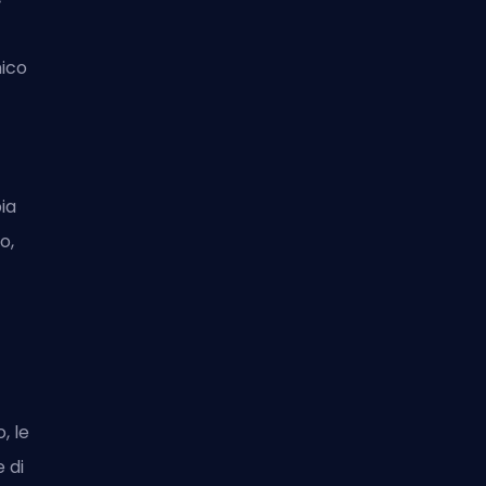
mico
e
ia
o,
, le
e di