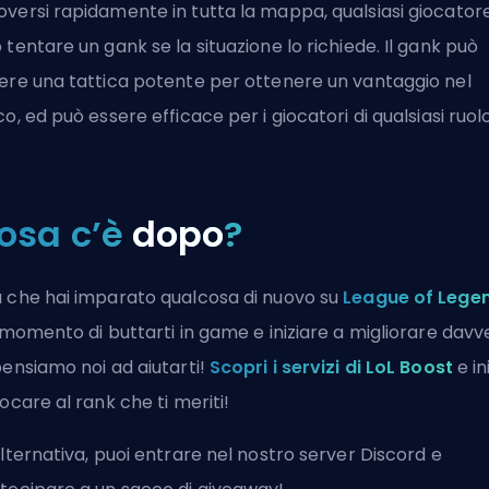
versi rapidamente in tutta la mappa, qualsiasi giocator
 tentare un gank se la situazione lo richiede. Il gank può
ere una tattica potente per ottenere un vantaggio nel
co, ed può essere efficace per i giocatori di qualsiasi ruolo
osa c’è
dopo
?
 che hai imparato qualcosa di nuovo su
League of Lege
l momento di buttarti in game e iniziare a migliorare davv
pensiamo noi ad aiutarti!
Scopri i servizi di LoL Boost
e in
iocare al rank che ti meriti!
alternativa, puoi
entrare nel nostro server Discord
e