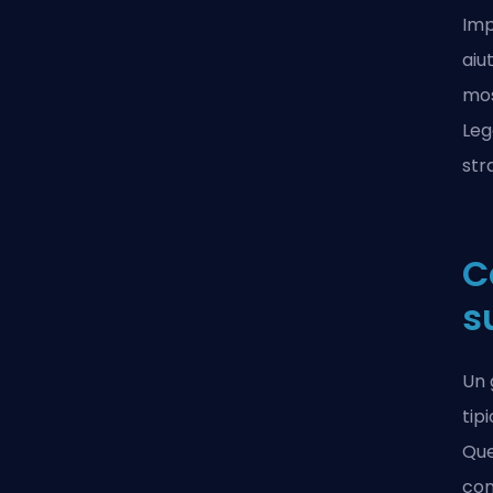
Imp
aiu
mos
Le
str
C
s
Un 
tip
Que
con