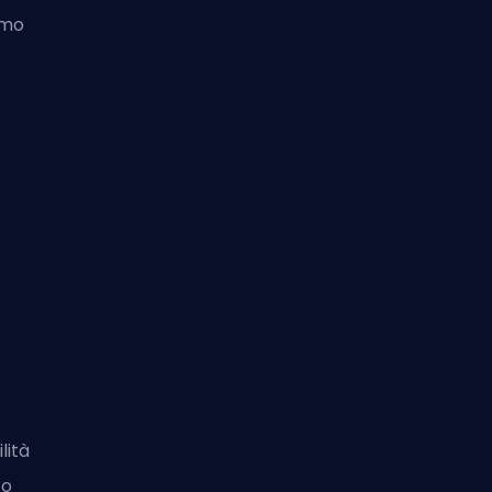
amo
lità
 o