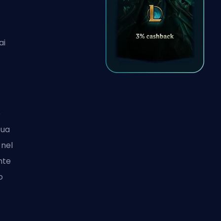
ai
o
tua
 nel
nte
o