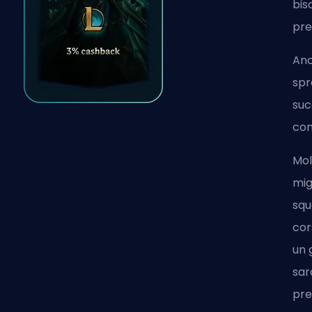
bis
pre
Anc
spr
suc
com
Mol
mig
squ
cor
un 
sar
pre