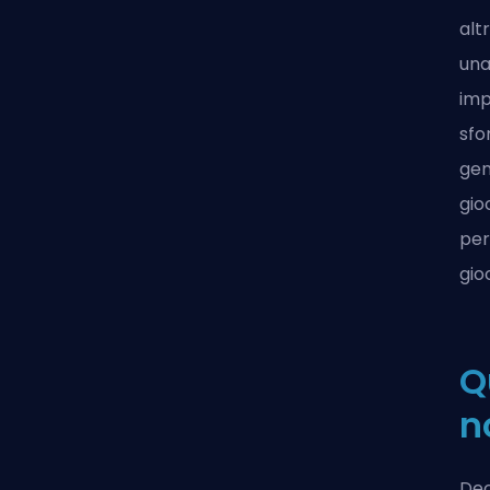
alt
una
imp
sfo
gen
gio
per
gio
Q
n
Dec