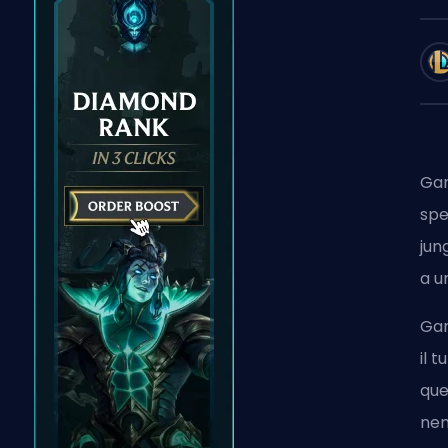
Gan
spe
jun
a u
Gan
il 
que
nem