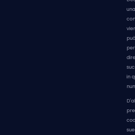
una
con
vie
può
per
dir
suc
in 
num
D'a
pre
coo
sue