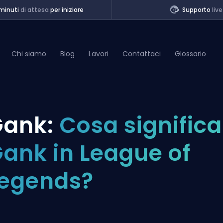
minuti
di attesa
per iniziare
Supporto
live
Chi siamo
Blog
Lavori
Contattaci
Glossario
of Legends
ank:
Cosa significa
t
ank in League of
egends?