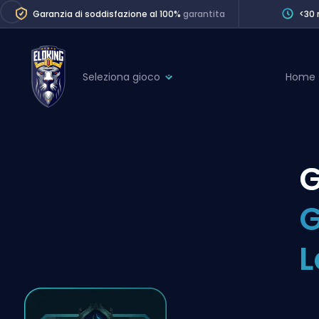
Garanzia di soddisfazione al 100%
garantita
<30 
Seleziona gioco
Home
League of Legends
League 
Marvel Rivals
SERVICES
Valorant
G
Division Boos
Dota 2
Placements
G
Counter-Strike
Wins
Overwatch 2
L
Coaching
Rocket League
Path of Exile 2
Teammate