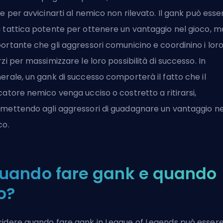
re per avvicinarti al nemico non rilevato. Il gank può esse
 tattica potente per ottenere un vantaggio nel gioco, m
ortante che gli aggressori comunicino e coordinino i lor
rzi per massimizzare le loro possibilità di successo. In
erale, un gank di successo comporterà il fatto che il
catore nemico venga ucciso o costretto a ritirarsi,
mettendo agli aggressori di guadagnare un vantaggio ne
co.
uando fare gank e quando
o?
idere quando fare gank in League of Legends può esser