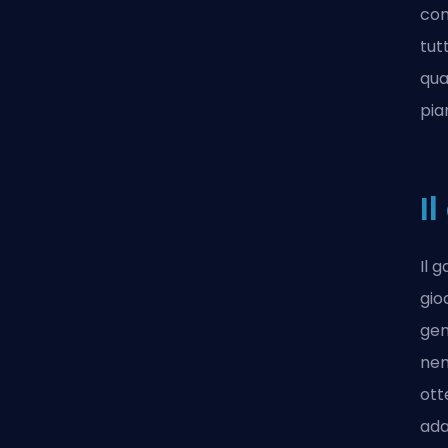
com
tut
qua
pia
I
Il 
gio
gen
nem
ott
ada