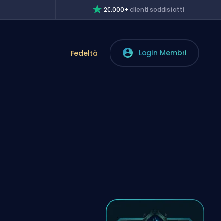
20.000+
clienti soddisfatti
Login Membri
Fedeltà