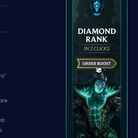
,
ro"
tare
ti
a