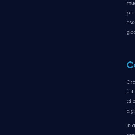
muo
può
ess
gio
C
Ora
è i
Ci 
a g
In 