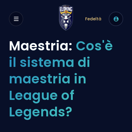
Fedeltà
Maestria:
Cos'è
il sistema di
maestria in
League of
Legends?