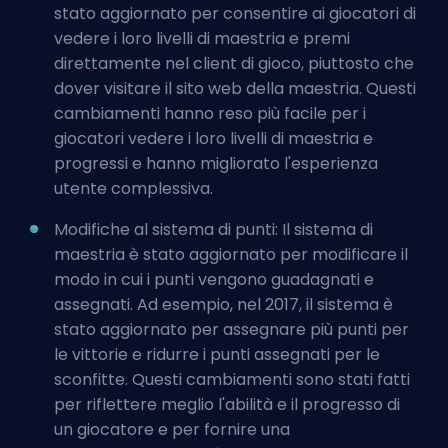
stato aggiornato per consentire ai giocatori di
vedere i loro livelli di maestria e premi
direttamente nel client di gioco, piuttosto che
dover visitare il sito web della maestria. Questi
cambiamenti hanno reso più facile per i
giocatori vedere i loro livelli di maestria e
progressi e hanno migliorato l'esperienza
utente complessiva.
Modifiche al sistema di punti: Il sistema di
maestria è stato aggiornato per modificare il
modo in cui i punti vengono guadagnati e
assegnati. Ad esempio, nel 2017, il sistema è
stato aggiornato per assegnare più punti per
le vittorie e ridurre i punti assegnati per le
sconfitte. Questi cambiamenti sono stati fatti
per riflettere meglio l'abilità e il progresso di
un giocatore e per fornire una