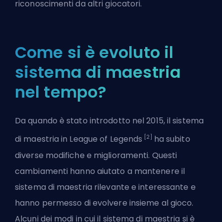
riconoscimenti da altri giocatori.
Come si è evoluto il
sistema di maestria
nel tempo?
Da quando è stato introdotto nel 2015, il sistema
[2]
di maestria in League of Legends
ha subito
diverse modifiche e miglioramenti. Questi
cambiamenti hanno aiutato a mantenere il
sistema di maestria rilevante e interessante e
hanno permesso di evolvere insieme al gioco.
Alcuni dei modi in cui il sistema di maestria si è