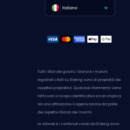
Italiano
Tutti i titoli dei giochi, i brand e i marchi
registrati citati su Eloking sono di proprietà dei
rispettivi proprietari. Qualsiasi riferimento viene
fatto solo a scopo identificativo e non implica
alcuna affiliazione o approvazione da parte
dei rispettivi titolari dei marchi.
Le artwork e i contenuti creati da Eloking sono