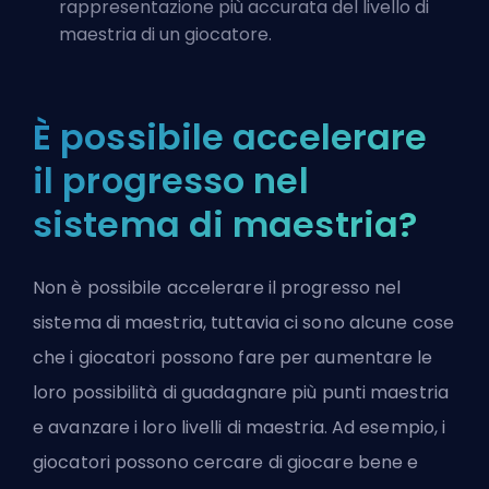
rappresentazione più accurata del livello di
maestria di un giocatore.
È possibile accelerare
il progresso nel
sistema di maestria?
Non è possibile accelerare il progresso nel
sistema di maestria, tuttavia ci sono alcune cose
che i giocatori possono fare per aumentare le
loro possibilità di guadagnare più punti maestria
e avanzare i loro livelli di maestria. Ad esempio, i
giocatori possono cercare di giocare bene e