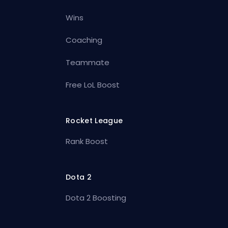
Wins
Coaching
Teammate
Free LoL Boost
Rocket League
Rank Boost
Dota 2
Dota 2 Boosting