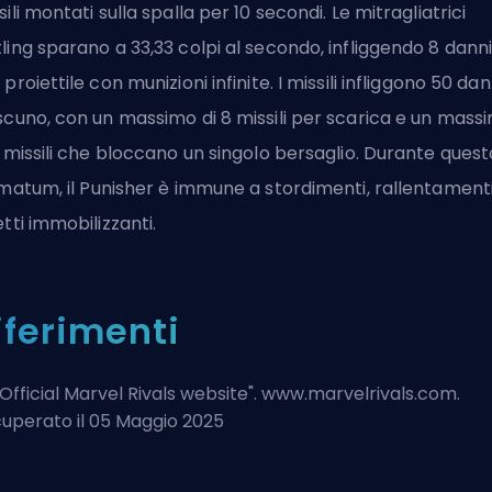
sili montati sulla spalla per 10 secondi. Le mitragliatrici
ling sparano a 33,33 colpi al secondo, infliggendo 8 dann
 proiettile con munizioni infinite. I missili infliggono 50 dan
scuno, con un massimo di 8 missili per scarica e un mass
3 missili che bloccano un singolo bersaglio. Durante quest
imatum
, il Punisher è immune a stordimenti, rallentament
etti immobilizzanti.
iferimenti
Official Marvel Rivals website
". www.marvelrivals.com.
uperato il 05 Maggio 2025