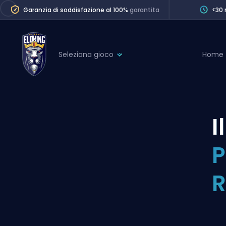
Garanzia di soddisfazione al 100%
garantita
<30 
Seleziona gioco
Home
League of Legends
League 
Marvel Rivals
SERVICES
Valorant
I
Division Boos
Dota 2
Placements
P
Counter-Strike
Wins
Overwatch 2
R
Coaching
Rocket League
Path of Exile 2
Teammate