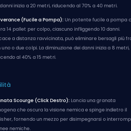
 danni inizia a 20 metri, riducendo al 70% a 40 metri.
iverance (Fucile a Pompa):
Un potente fucile a pompa 
ra 14 pallet per colpo, ciascuno infliggendo 10 danni.
icace a distanza ravvicinata, può eliminare bersagli più fra
 uno o due colpi. La diminuzione dei danni inizia a 8 metri,
ucendo al 40% a 15 metri.
lità
nata Scourge (Click Destro):
Lancia una granata
ogena che oscura la visione nemica e spinge indietro il
isher, fornendo un mezzo per disimpegnarsi o interrom
linee nemiche.