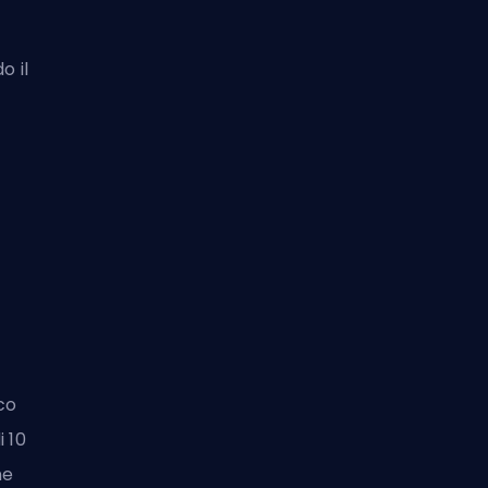
o il
co
i 10
ne