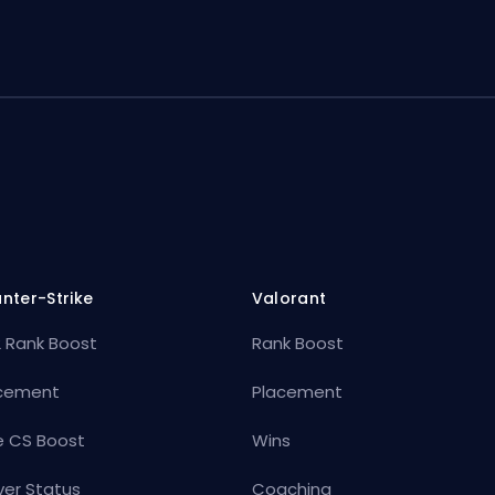
nter-Strike
Valorant
 Rank Boost
Rank Boost
cement
Placement
e CS Boost
Wins
ver Status
Coaching