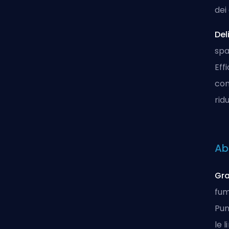
dei
Del
spa
Eff
con
rid
Abi
Gra
fum
Pun
le 