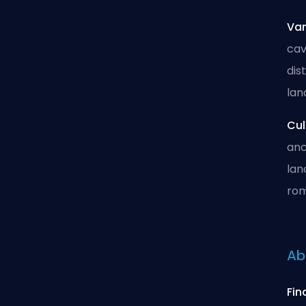
Van
cav
dis
lan
Cul
anc
lan
rom
Abi
Fin