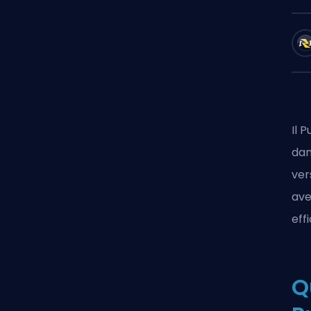
Il 
dan
ver
ave
eff
Q