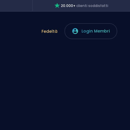
20.000+
clienti soddisfatti
Login Membri
Fedeltà