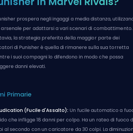
unisher in Marvel Rivals?
Punisher prospera negli ingaggi a media distanza, utilizzand
 arsenale per adattarsi a vari scenari di combattimento.
tavia, la strategia preferita della maggior parte dei
catori di Punisher è quella di rimanere sulla sua torretta
tre i suoi compagni lo difendono in modo che possa
liggere danni elevati.
mi Primarie
udication (Fucile d'Assalto):
Un fucile automatico a fuo
ido che infligge 18 danni per colpo. Ha un rateo di fuoco d
pi al secondo con un caricatore da 30 colpi. La diminuzio