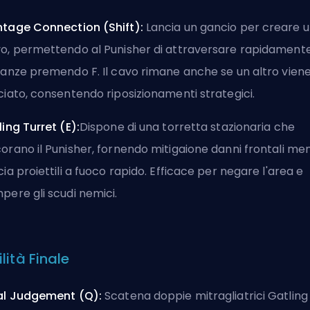
tage Connection (Shift):
Lancia un gancio per creare 
o, permettendo al Punisher di attraversare rapidamente
tanze premendo F. Il cavo rimane anche se un altro vien
ciato, consentendo riposizionamenti strategici.
ling Turret (E):
Dispone di una torretta stazionaria che
orano il Punisher, fornendo mitigaione danni frontali me
cia proiettili a fuoco rapido. Efficace per negare l'area e
pere gli scudi nemici.
lità Finale
al Judgement (Q):
Scatena doppie mitragliatrici Gatling