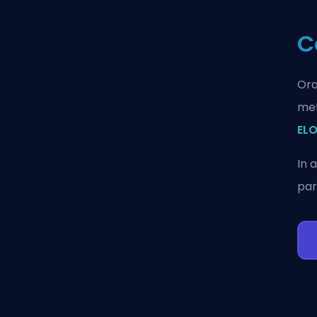
C
Ora
met
ELO
In 
par