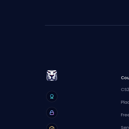
Cou
CS2
Pla
Fre
Ser