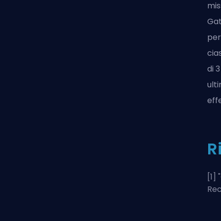
mis
Gat
per
cia
di 
ult
eff
R
[1] "
Rec