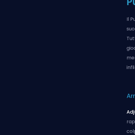
P
Il 
suo
Tut
gio
men
inf
Ar
Adj
rap
col