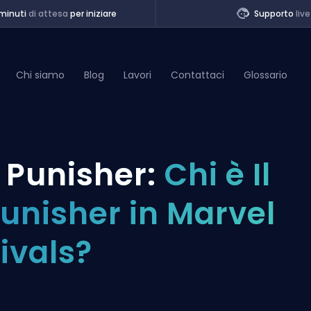
minuti
di attesa
per iniziare
Supporto
live
Chi siamo
Blog
Lavori
Contattaci
Glossario
of Legends
l Punisher:
Chi è Il
t
unisher in Marvel
ivals?