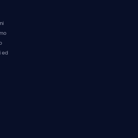
i
ni
imo
o
i ed