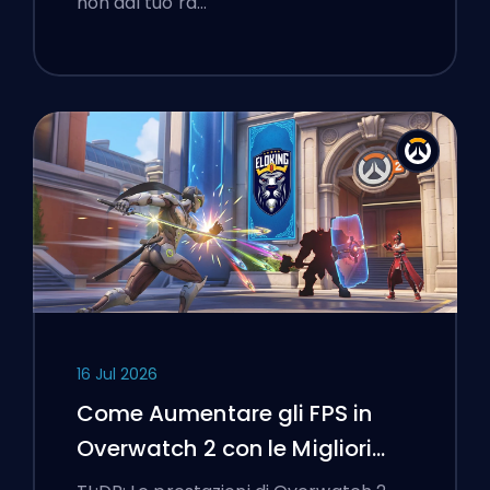
non dal tuo ra…
16 Jul 2026
Come Aumentare gli FPS in
Overwatch 2 con le Migliori
Impostazioni