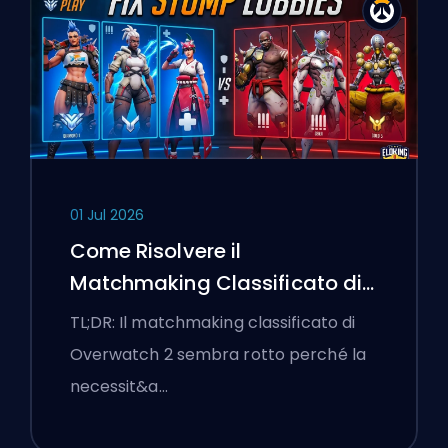
01 Jul 2026
Come Risolvere il
Matchmaking Classificato di
Overwatch 2 e le Lobby a
TL;DR: Il matchmaking classificato di
Senso Unico
Overwatch 2 sembra rotto perché la
necessit&a…