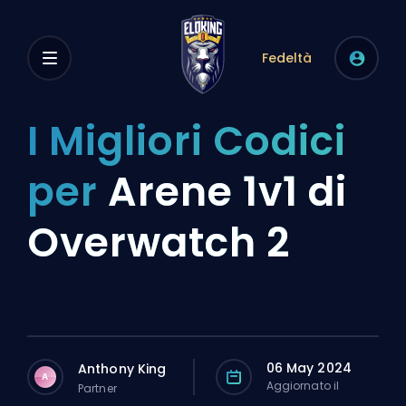
Fedeltà
I Migliori Codici
per
Arene 1v1 di
Overwatch 2
06 May 2024
Anthony King
A
Aggiornato il
Partner