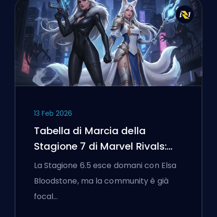
13 Feb 2026
Tabella di Marcia della
Stagione 7 di Marvel Rivals:
Black Cat, White Fox e l'Evento
La Stagione 6.5 esce domani con Elsa
Monsters Take Manhattan
Bloodstone, ma la community è già
focal…