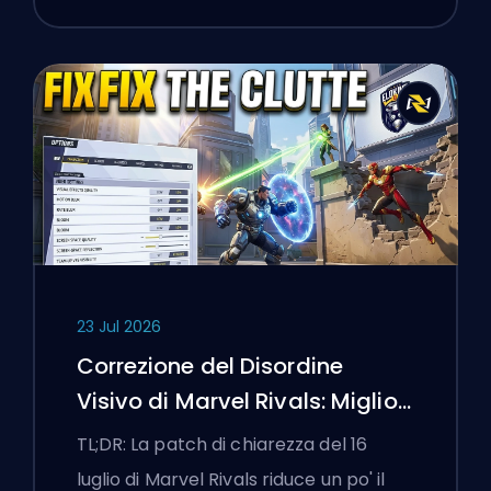
23 Jul 2026
Correzione del Disordine
Visivo di Marvel Rivals: Migliori
Impostazioni Competitive
TL;DR: La patch di chiarezza del 16
Dopo la Patch del 16 Luglio
luglio di Marvel Rivals riduce un po' il