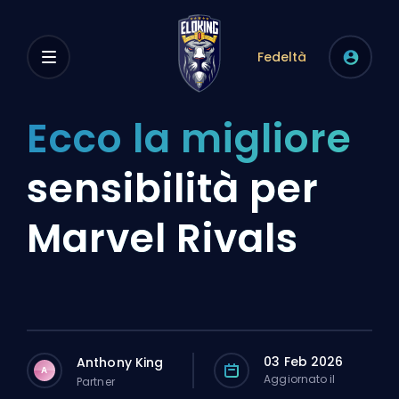
Fedeltà
Ecco la migliore
sensibilità per
Marvel Rivals
03 Feb 2026
Anthony King
A
Aggiornato il
Partner