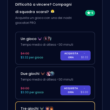
Difficoltà a vincere? Compagni
di squadra scarsi?
Acquista un gioco con uno dei nostri
giocatori PRO.
Un gioco
Tempo medio di attesa <30 minuti
$4.00
ACQUISTA
-
$3.32 per gioco
ORA
$3.32
Due giochi
Tempo medio di attesa <30 minuti
$8.00
ACQUISTA
-
$3.00 per gioco
ORA
$6.00
Tre giochi