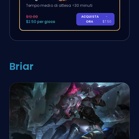
Tempo medio di attesa <30 minuti
$12.00
ACQUISTA
-
$2.50 per gioco
ORA
$7.50
Briar