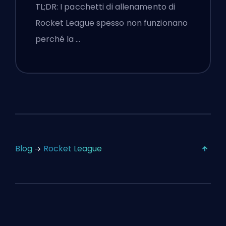
che Non Funzionano
TL;DR: I pacchetti di allenamento di
Rocket League spesso non funzionano
perché la …
Blog
Rocket League