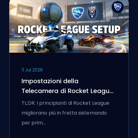
11 Jul 2026
Impostazioni della
Telecamera di Rocket League
e Prima Routine di
TL;DR: I principianti di Rocket League
Allenamento
migliorano più in fretta sistemando
per prim…