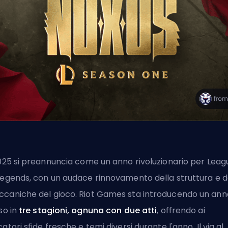
2025 si preannuncia come un anno rivoluzionario per Leag
Legends, con un audace rinnovamento della struttura e d
caniche del gioco. Riot Games sta introducendo un ann
iso in
tre stagioni, ognuna con due atti
, offrendo ai
catori sfide fresche e temi diversi durante l'anno. Il via al