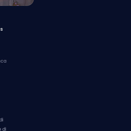
us
sca
di
 di