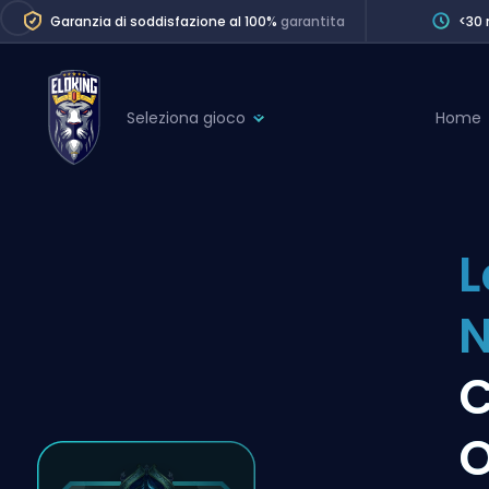
Garanzia di soddisfazione al 100%
garantita
<30 
Seleziona gioco
Home
League of Legends
League 
Marvel Rivals
SERVICES
Valorant
L
Division Boos
Dota 2
Placements
N
Counter-Strike
Wins
Overwatch 2
C
Coaching
Rocket League
O
Path of Exile 2
Teammate