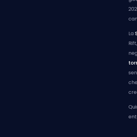
202
cam
La
Rif
neg
tor
sen
che
cre
Qui
ent