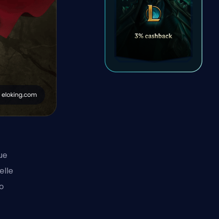
ue
elle
o