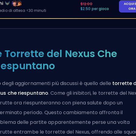
hi
$12.00
ACQUI
$2.50 per gioco
OR
io di attesa <30 minuti
e Torrette del Nexus Che
iespuntano
 degli aggiornamenti più discussi è quello delle
torrette 
us che riespuntano
. Come gli inibitori, le torrette del Ne
trutte ora riespunteranno con piena salute dopo un
erminato periodo. Questo cambiamento affronta il
blema delle partite apparentemente perse una volta
trutte entrambe le torrette del Nexus, offrendo alle squ