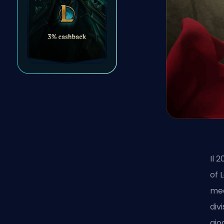
Il 
of 
mec
div
gio