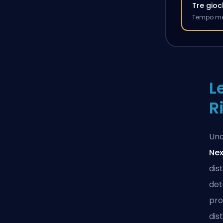
Tre gioc
Tempo med
L
R
Uno
Nex
dis
det
pro
dis