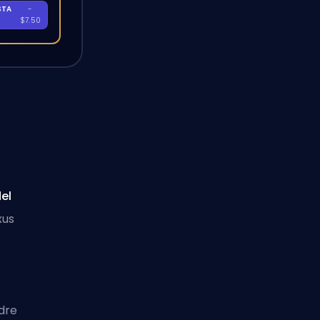
STA
-
A
$7.50
del
xus
adre