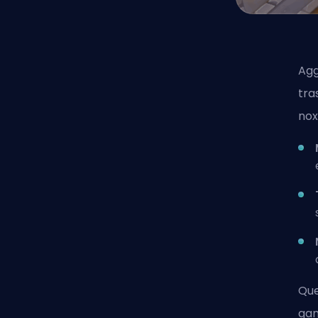
Agg
tra
nox
Que
gam