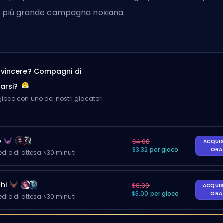
 più grande campagna noxiana.
a vincere? Compagni di
arsi?
ioco con uno dei nostri giocatori
o
$4.00
ACQUI
$3.32 per gioco
OR
io di attesa <30 minuti
hi
$8.00
ACQUI
$3.00 per gioco
OR
io di attesa <30 minuti