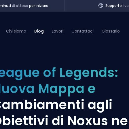
minuti
di attesa
per iniziare
Supporto
live
Chi siamo
Blog
Lavori
Contattaci
Glossario
of Legends
eague of Legends:
t
uova Mappa e
ambiamenti agli
biettivi di Noxus ne