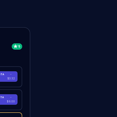
STA
-
A
$3.32
STA
-
A
$6.00