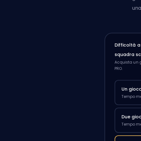
una
Difficoltà 
squadra sc
Acquista un g
PRO.
Un gioc
Tempo med
Due gioc
Tempo med