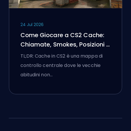
24 Jul 2026
Come Giocare a CS2 Cache:
Chiamate, Smokes, Posizioni e
Suggerimenti Premier
TL;DR: Cache in CS2 è una mappa di
controllo centrale dove le vecchie
abitudini non…