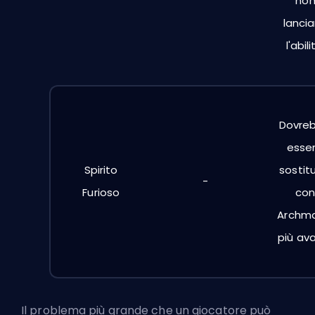
no
lanci
l'abili
Dovre
esse
Spirito
sostit
-
Furioso
con
Archm
più ava
Il problema più grande che un giocatore può