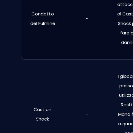
attacc
Condotto
al Cas
-
del Fulmine
Shock 
fare 
dann
I gioca
poss
utilizz
Resti
Cast on
-
Mana f
Shock
a qua