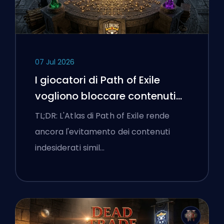
07 Jul 2026
I giocatori di Path of Exile
vogliono bloccare contenuti
cattivi e l'interfaccia continua
TL;DR: L'Atlas di Path of Exile rende
a ostacolarli
ancora l'evitamento dei contenuti
indesiderati simil…