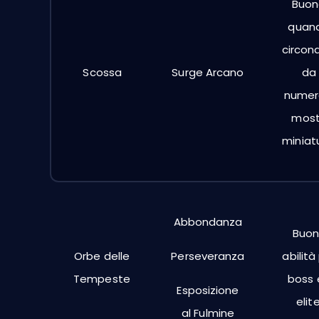
Buon
quan
circon
Scossa
Surge Arcano
da
numer
most
miniat
Abbondanza
Buo
Orbe delle
Perseveranza
abilità
Tempeste
boss 
Esposizione
elite
al Fulmine