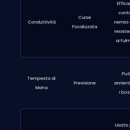
Effic
cont
Curse
Conduttività
nemici
Focalizzata
resist
ai Fulm
Pu
Tempesta di
Previsione
annien
Mana
i bos
Usato 