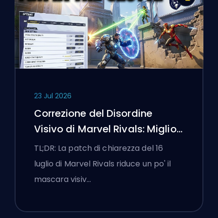
23 Jul 2026
Correzione del Disordine
Visivo di Marvel Rivals: Migliori
Impostazioni Competitive
TL;DR: La patch di chiarezza del 16
Dopo la Patch del 16 Luglio
luglio di Marvel Rivals riduce un po' il
mascara visiv…