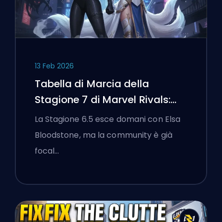
13 Feb 2026
Tabella di Marcia della
Stagione 7 di Marvel Rivals:
Black Cat, White Fox e l'Evento
La Stagione 6.5 esce domani con Elsa
Monsters Take Manhattan
Bloodstone, ma la community è già
focal…